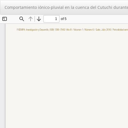
Volver
Comportamiento iónico-pluvial en la cuenca del Cutuchi durante
a
los
detalles
del
artículo