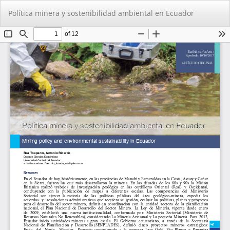
Volver
De
De
Política minera y sostenibilidad ambiental en Ecuador
a
PD
los
detalles
del
artículo