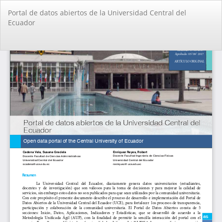
Volver
Portal de datos abiertos de la Universidad Central del
a
Ecuador
los
detalles
del
De
De
artículo
PD