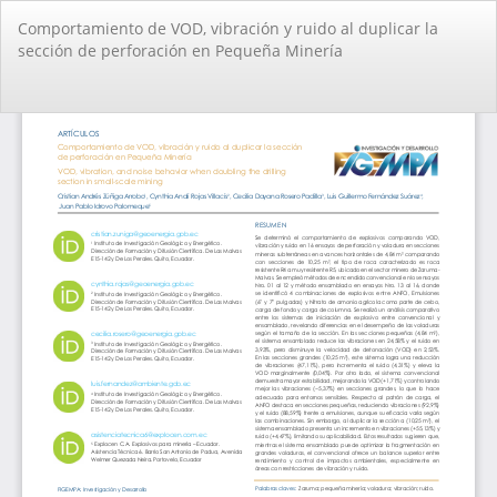
Volver
Comportamiento de VOD, vibración y ruido al duplicar la
a
sección de perforación en Pequeña Minería
los
detalles
del
De
De
artículo
PD