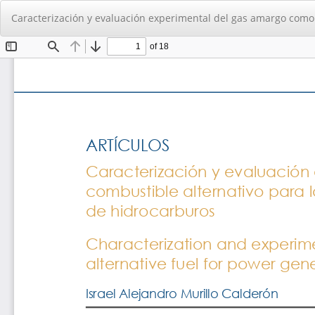
Volver
Caracterización y evaluación experimental del gas amargo como 
a
los
detalles
del
artículo