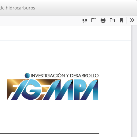
De
De
 de hidrocarburos
PD