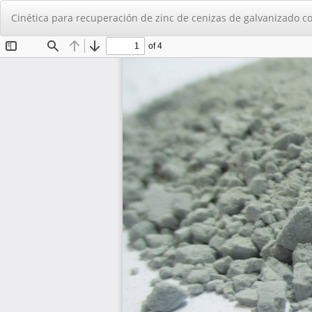
Volver
Cinética para recuperación de zinc de cenizas de galvanizado co
a
los
detalles
del
artículo