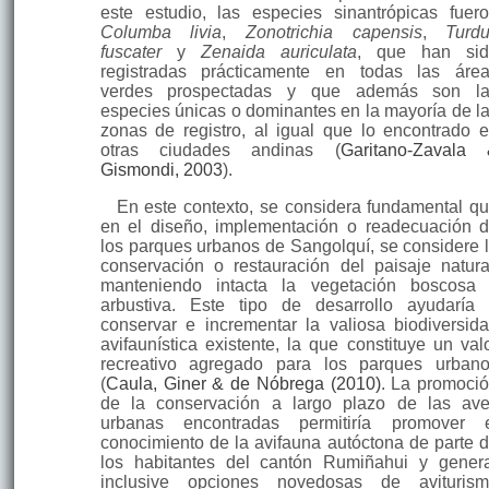
este estudio, las especies sinantrópicas fuer
Columba livia
,
Zonotrichia capensis
,
Turd
fuscater
y
Zenaida auriculata
, que han sid
registradas prácticamente en todas las áre
verdes prospectadas y que además son la
especies únicas o dominantes en la mayoría de l
zonas de registro, al igual que lo encontrado 
otras ciudades andinas (
Garitano-Zavala
Gismondi, 2003
).
En este contexto, se considera fundamental q
en el diseño, implementación o readecuación 
los parques urbanos de Sangolquí, se considere 
conservación o restauración del paisaje natura
manteniendo intacta la vegetación boscosa
arbustiva. Este tipo de desarrollo ayudaría
conservar e incrementar la valiosa biodiversid
avifaunística existente, la que constituye un val
recreativo agregado para los parques urban
(
Caula, Giner & de Nóbrega (2010)
. La promoci
de la conservación a largo plazo de las av
urbanas encontradas permitiría promover 
conocimiento de la avifauna autóctona de parte 
los habitantes del cantón Rumiñahui y gener
inclusive opciones novedosas de avituris