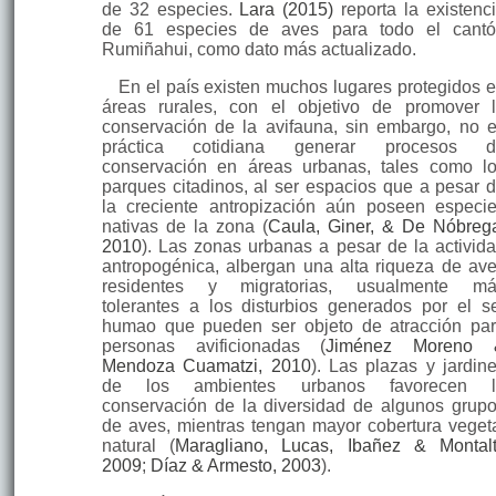
de 32 especies.
Lara (2015)
reporta la existenc
de 61 especies de aves para todo el cant
Rumiñahui, como dato más actualizado.
En el país existen muchos lugares protegidos 
áreas rurales, con el objetivo de promover 
conservación de la avifauna, sin embargo, no 
práctica cotidiana generar procesos d
conservación en áreas urbanas, tales como l
parques citadinos, al ser espacios que a pesar 
la creciente antropización aún poseen especi
nativas de la zona (
Caula, Giner, & De Nóbreg
2010
). Las zonas urbanas a pesar de la activid
antropogénica, albergan una alta riqueza de av
residentes y migratorias, usualmente má
tolerantes a los disturbios generados por el s
humao que pueden ser objeto de atracción pa
personas avificionadas (
Jiménez Moreno 
Mendoza Cuamatzi, 2010
). Las plazas y jardin
de los ambientes urbanos favorecen l
conservación de la diversidad de algunos grup
de aves, mientras tengan mayor cobertura veget
natural (
Maragliano, Lucas, Ibañez & Montalt
2009
;
Díaz & Armesto, 2003
).