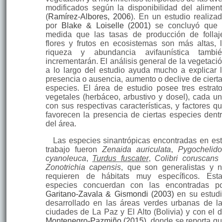
modificados según la disponibilidad del alimen
(
Ramírez-Albores, 2006
). En un estudio realiza
por
Blake & Loiselle (2001)
se concluyó que
medida que las tasas de producción de follaj
flores y frutos en ecosistemas son más altas, 
riqueza y abundancia avifaunística tambi
incrementarán. El análisis general de la vegetaci
a lo largo del estudio ayuda mucho a explicar 
presencia o ausencia, aumento o declive de ciert
especies. El área de estudio posee tres estrat
vegetales (herbáceo, arbustivo y dosel), cada u
con sus respectivas características, y factores q
favorecen la presencia de ciertas especies dent
del área.
Las especies sinantrópicas encontradas en es
trabajo fueron
Zenaida auriculata
,
Pygochelid
cyanoleuca
,
Turdus fuscater
,
Colibri coruscans
Zonotrichia capensis
, que son generalistas y 
requieren de hábitats muy específicos. Est
especies concuerdan con las encontradas p
Garitano-Zavala & Gismondi (2003)
en su estud
desarrollado en las áreas verdes urbanas de l
ciudades de La Paz y El Alto (Bolivia) y con el 
Montenegro-Pazmiño (2015)
, donde se reporta q