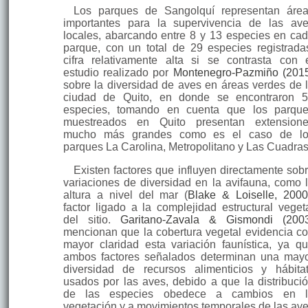
Los parques de Sangolquí representan áre
importantes para la supervivencia de las av
locales, abarcando entre 8 y 13 especies en ca
parque, con un total de 29 especies registrada
cifra relativamente alta si se contrasta con 
estudio realizado por
Montenegro-Pazmiño (201
sobre la diversidad de aves en áreas verdes de 
ciudad de Quito, en donde se encontraron 
especies, tomando en cuenta que los parqu
muestreados en Quito presentan extension
mucho más grandes como es el caso de lo
parques La Carolina, Metropolitano y Las Cuadras
Existen factores que influyen directamente sob
variaciones de diversidad en la avifauna, como 
altura a nivel del mar (
Blake & Loiselle, 200
factor ligado a la complejidad estructural veget
del sitio.
Garitano-Zavala & Gismondi (200
mencionan que la cobertura vegetal evidencia c
mayor claridad esta variación faunística, ya q
ambos factores señalados determinan una may
diversidad de recursos alimenticios y hábita
usados por las aves, debido a que la distribuci
de las especies obedece a cambios en l
vegetación y a movimientos temporales de las av