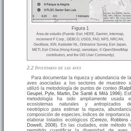
Figura 1
Área de estudio (Fuente: Esri, HERE, Garmin, Intermap,
increment P Corp., GEBCO, USGS, FAO, NPS, NRCAN,
GeoBase, IGN, Kadaster NL, Ordnance Survey, Esri Japan,
METI, Esri China (Hong Kong), swisstopo, © OpenStreetMap
contributors, and the GIS User Community)
2.2 Inventario de las aves
Para documentar la riqueza y abundancia de l
aves asociadas a los sectores de muestreo 
utilizó la metodología de puntos de conteo (
Ralp
Geupel, Pyle, Martin, De Santé & Milá 1996
). Es
metodología ha sido ampliamente usada e
ecosistemas naturales y antropizados de
neotrópico para estimar la riqueza, abundanci
composición de especies, índices de importancia
elaborar listados ecológicos (
Cerezo, Robbins
Dowell, 2008
). En las ciudades, este método 
permitido cuantificar la diversidad de aves