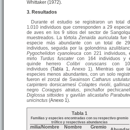
Whittaker (1972)
.
3. Resultados
Durante el estudio se registraron un total 
1.010 individuos que corresponden a 29 especi
de aves en los 9 sitios del sector de Sangolqu
muestreados. La tórtola
Zenaida auriculata
fue 
especie más abundante con un total de 2
individuos, seguida por la golondrina azuliblan
Pygochelidon cyanoleuca
con 221 individuos, 
mirlo
Turdus fuscater
con 164 individuos y 
quinde herrero
Colibri coruscans
con 10
individuos (
Tabla 1
, Anexo 1). Mientras que l
especies menos abundantes, con un solo regist
fueron el zorzal de Swainson
Catharus ustulatu
carpintero dorsicarmesí
Colaptes rivolii
, gallina
negro
Coragyps atratus
, pinchaflor pechicane
Diglossa sittoides
y gavilán alicastaño
Parabute
unicinctus
(
Anexo 1
).
Tabla 1
Familias y especies encontradas con su respectivo gremio
trófico y respectivas abundancias
Familia/Nombre
Nombre
Gremio
Abundan