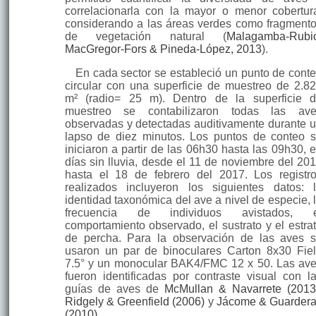
correlacionarla con la mayor o menor cobertur
considerando a las áreas verdes como fragment
de vegetación natural (
Malagamba-Rubi
MacGregor-Fors & Pineda-López, 2013
).
En cada sector se estableció un punto de cont
circular con una superficie de muestreo de 2.8
m² (radio= 25 m). Dentro de la superficie 
muestreo se contabilizaron todas las av
observadas y detectadas auditivamente durante 
lapso de diez minutos. Los puntos de conteo 
iniciaron a partir de las 06h30 hasta las 09h30, 
días sin lluvia, desde el 11 de noviembre del 20
hasta el 18 de febrero del 2017. Los registr
realizados incluyeron los siguientes datos: 
identidad taxonómica del ave a nivel de especie, 
frecuencia de individuos avistados, e
comportamiento observado, el sustrato y el estra
de percha. Para la observación de las aves 
usaron un par de binoculares Carton 8x30 Fie
7.5° y un monocular BAK4/FMC 12 x 50. Las av
fueron identificadas por contraste visual con l
guías de aves de
McMullan & Navarrete (2013
Ridgely & Greenfield (2006)
y
Jácome & Guarder
(2010)
.