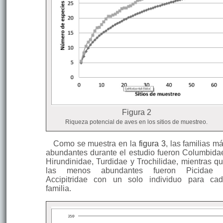
sittoides
Pechicanelo
Cardinalidae
Pheuticus
Huiracchuro
Granívoro
35
chrysogaster
Fringillidae
Euphonia
Eufonia
Frugívoro
33
cyanocephala
lomidorada
Total
1.010
Figura 2
Riqueza potencial de aves en los sitios de muestreo.
Como se muestra en la
figura 3
, las familias m
abundantes durante el estudio fueron Columbida
Hirundinidae, Turdidae y Trochilidae, mientras q
las menos abundantes fueron Picidae 
Accipitridae con un solo individuo para ca
familia.