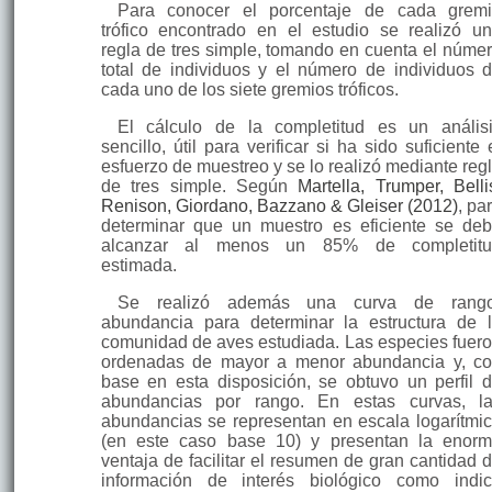
Para conocer el porcentaje de cada grem
trófico encontrado en el estudio se realizó u
regla de tres simple, tomando en cuenta el núme
total de individuos y el número de individuos 
cada uno de los siete gremios tróficos.
El cálculo de la completitud es un anális
sencillo, útil para verificar si ha sido suficiente 
esfuerzo de muestreo y se lo realizó mediante reg
de tres simple. Según
Martella, Trumper, Belli
Renison, Giordano, Bazzano & Gleiser (2012)
, pa
determinar que un muestro es eficiente se de
alcanzar al menos un 85% de completitu
estimada.
Se realizó además una curva de rango
abundancia para determinar la estructura de 
comunidad de aves estudiada. Las especies fuer
ordenadas de mayor a menor abundancia y, c
base en esta disposición, se obtuvo un perfil 
abundancias por rango. En estas curvas, l
abundancias se representan en escala logarítmi
(en este caso base 10) y presentan la enor
ventaja de facilitar el resumen de gran cantidad 
información de interés biológico como indi