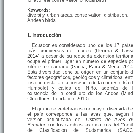
to favor the conservation of local birds.
Keywords:
diversity, urban areas, conservation, distribution,
Andean birds.
1. Introducción
Ecuador es considerado uno de los 17 país
más biodiversos del mundo (
Herrera & Lass
2014
) a pesar de su reducida extensión territoria
ocupa el primer lugar en número de especies p
kilómetro cuadrado (
García, Parra & Mena, 201
Esta diversidad tiene su origen en un conjunto 
factores geográficos, geológicos y climáticos, ent
los que destacan la presencia de la corriente fría 
Humboldt y cálida del Niño, además de l
existencia de la cordillera de los Andes (
Min
Cloudforest Fundation, 2010
).
El grupo de vertebrados con mayor diversidad 
el país corresponde a las aves que, según 
versión actualizada del
Listado de Aves d
Ecuador
, con los cambios taxonómicos del Comi
de Clasificación de Sudamérica (SACC)