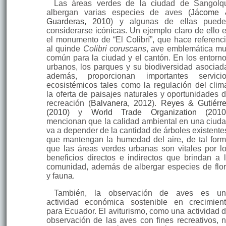
Las áreas verdes de la ciudad de Sangolq
albergan varias especies de aves (
Jácome 
Guarderas, 2010
) y algunas de ellas pued
considerarse icónicas. Un ejemplo claro de ello 
el monumento de “El Colibrí”, que hace referenc
al quinde
Colibri coruscans
, ave emblemática m
común para la ciudad y el cantón. En los entorn
urbanos, los parques y su biodiversidad asociad
además, proporcionan importantes servici
ecosistémicos tales como la regulación del clim
la oferta de paisajes naturales y oportunidades 
recreación (
Balvanera, 2012
).
Reyes & Gutiérr
(2010)
y
World Trade Organization (2010
mencionan que la calidad ambiental en una ciud
va a depender de la cantidad de árboles existente
que mantengan la humedad del aire, de tal for
que las áreas verdes urbanas son vitales por l
beneficios directos e indirectos que brindan a 
comunidad, además de albergar especies de flo
y fauna.
También, la observación de aves es un
actividad económica sostenible en crecimien
para Ecuador. El aviturismo, como una actividad 
observación de las aves con fines recreativos, 