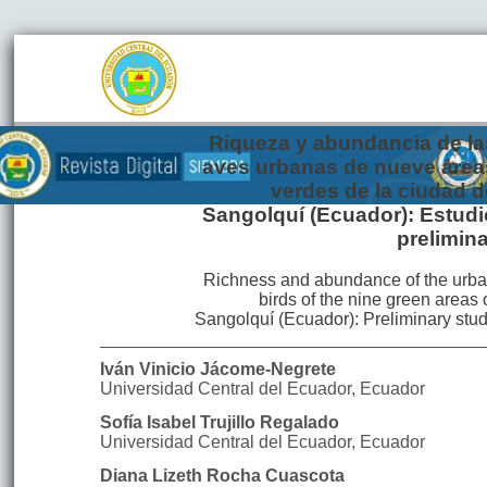
Riqueza y abundancia de la
aves urbanas de nueve área
verdes de la ciudad d
Sangolquí (Ecuador): Estudi
prelimina
Richness and abundance of the urb
birds of the nine green areas 
Sangolquí (Ecuador): Preliminary stu
Iván Vinicio
Jácome-Negrete
Universidad Central del Ecuador
,
Ecuador
Sofía Isabel
Trujillo Regalado
Universidad Central del Ecuador
,
Ecuador
Diana Lizeth
Rocha Cuascota