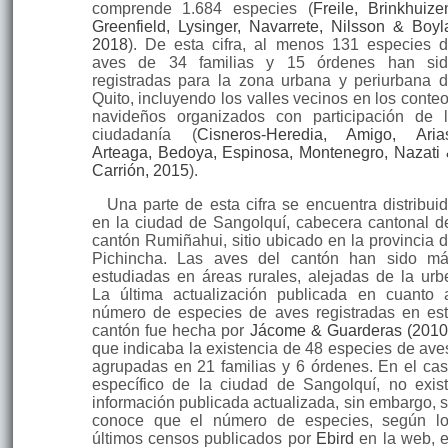
comprende 1.684 especies (
Freile, Brinkhuize
Greenfield, Lysinger, Navarrete, Nilsson & Boyl
2018
). De esta cifra, al menos 131 especies 
aves de 34 familias y 15 órdenes han si
registradas para la zona urbana y periurbana 
Quito, incluyendo los valles vecinos en los conte
navideños organizados con participación de 
ciudadanía (
Cisneros-Heredia, Amigo, Aria
Arteaga, Bedoya, Espinosa, Montenegro, Nazati
Carrión, 2015
).
Una parte de esta cifra se encuentra distribui
en la ciudad de Sangolquí, cabecera cantonal d
cantón Rumiñahui, sitio ubicado en la provincia 
Pichincha. Las aves del cantón han sido m
estudiadas en áreas rurales, alejadas de la urb
La última actualización publicada en cuanto 
número de especies de aves registradas en es
cantón fue hecha por
Jácome & Guarderas (2010
que indicaba la existencia de 48 especies de ave
agrupadas en 21 familias y 6 órdenes. En el ca
específico de la ciudad de Sangolquí, no exis
información publicada actualizada, sin embargo, 
conoce que el número de especies, según l
últimos censos publicados por
Ebird
en la web, 