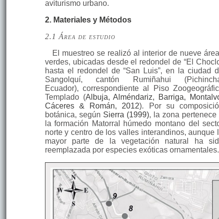
aviturismo urbano.
2. Materiales y Métodos
2.1 Área de estudio
El muestreo se realizó al interior de nueve áre
verdes, ubicadas desde el redondel de “El Chocl
hasta el redondel de “San Luis”, en la ciudad 
Sangolquí, cantón Rumiñahui (Pichincha
Ecuador), correspondiente al Piso Zoogeográfi
Templado (
Albuja, Alméndariz, Barriga, Montalv
Cáceres & Román, 2012
). Por su composici
botánica, según
Sierra (1999)
, la zona pertenece
la formación Matorral húmedo montano del sect
norte y centro de los valles interandinos, aunque 
mayor parte de la vegetación natural ha si
reemplazada por especies exóticas ornamentales.