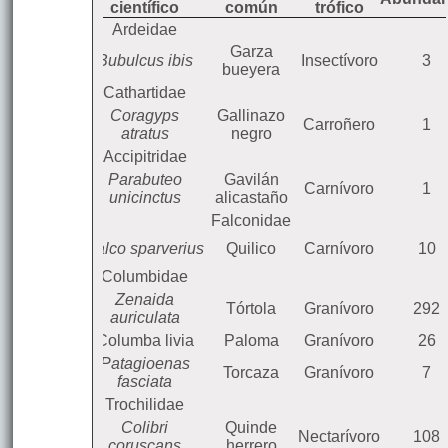
científico
común
trófico
Ardeidae
Garza
Bubulcus ibis
Insectívoro
3
bueyera
Cathartidae
Coragyps
Gallinazo
Carroñero
1
atratus
negro
Accipitridae
Parabuteo
Gavilán
Carnívoro
1
unicinctus
alicastaño
Falconidae
Falco sparverius
Quilico
Carnívoro
10
Columbidae
Zenaida
Tórtola
Granívoro
292
auriculata
Columba livia
Paloma
Granívoro
26
Patagioenas
Torcaza
Granívoro
7
fasciata
Trochilidae
Colibri
Quinde
Nectarívoro
108
coruscans
herrero