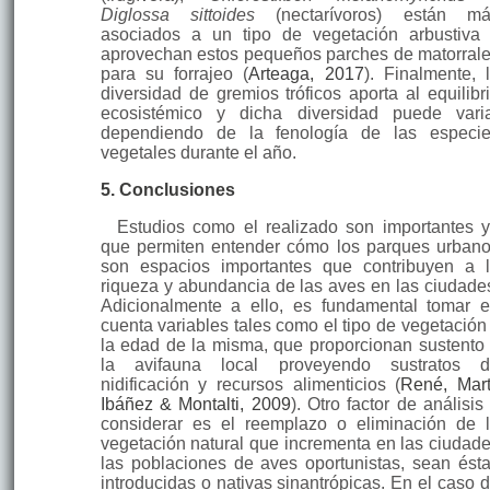
Diglossa sittoides
(nectarívoros) están má
asociados a un tipo de vegetación arbustiva
aprovechan estos pequeños parches de matorral
para su forrajeo (
Arteaga, 2017
). Finalmente, 
diversidad de gremios tróficos aporta al equilibr
ecosistémico y dicha diversidad puede vari
dependiendo de la fenología de las especi
vegetales durante el año.
5. Conclusiones
Estudios como el realizado son importantes 
que permiten entender cómo los parques urban
son espacios importantes que contribuyen a 
riqueza y abundancia de las aves en las ciudade
Adicionalmente a ello, es fundamental tomar 
cuenta variables tales como el tipo de vegetación
la edad de la misma, que proporcionan sustento
la avifauna local proveyendo sustratos 
nidificación y recursos alimenticios (
René, Mart
Ibáñez & Montalti, 2009
). Otro factor de análisis
considerar es el reemplazo o eliminación de 
vegetación natural que incrementa en las ciudad
las poblaciones de aves oportunistas, sean ést
introducidas o nativas sinantrópicas. En el caso 