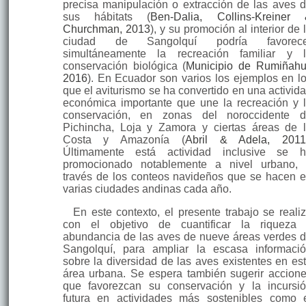
precisa manipulación o extracción de las aves 
sus hábitats (
Ben-Dalia, Collins-Kreiner
Churchman, 2013
), y su promoción al interior de 
ciudad de Sangolquí podría favorece
simultáneamente la recreación familiar y 
conservación biológica (
Municipio de Rumiñahu
2016
). En Ecuador son varios los ejemplos en l
que el aviturismo se ha convertido en una activid
económica importante que une la recreación y 
conservación, en zonas del noroccidente 
Pichincha, Loja y Zamora y ciertas áreas de 
Costa y Amazonía (
Abril & Adela, 201
Últimamente está actividad inclusive se 
promocionado notablemente a nivel urbano,
través de los conteos navideños que se hacen 
varias ciudades andinas cada año.
En este contexto, el presente trabajo se reali
con el objetivo de cuantificar la riqueza
abundancia de las aves de nueve áreas verdes 
Sangolquí, para ampliar la escasa informaci
sobre la diversidad de las aves existentes en es
área urbana. Se espera también sugerir accion
que favorezcan su conservación y la incursi
futura en actividades más sostenibles como 