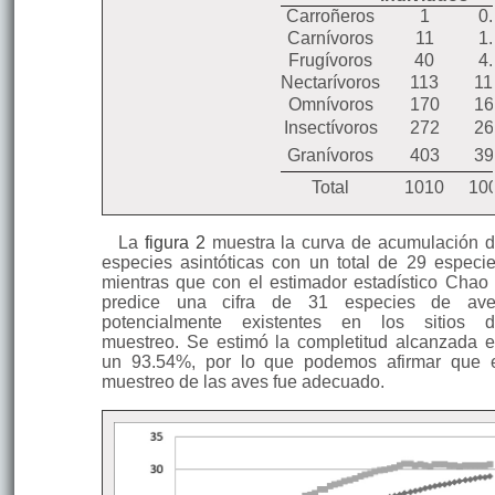
Camptostoma
Mosquerito
Insectívoro
2
Carroñeros
1
0
obsoletum
silbador
Carnívoros
11
1
Turdidae
Frugívoros
40
4
Turdus fuscater
Mirlo
Omnívoro
164
Nectarívoros
113
11
Omnívoros
170
16
Catharus
Zorzal de
Frugívoro
1
ustulatus
Swainson
Insectívoros
272
26
Mimidae
Granívoros
403
39
Sinsonte
Mimus gilvus
Omnívoro
6
Total
1010
10
tropical
Hirundinidae
Pygochelidon
Golondrina
Insectívoro
221
La
figura 2
muestra la curva de acumulación 
cyanoleuca
Azuliblanca
especies asintóticas con un total de 29 especi
Orochelidon
Golondrina
Insectívoro
8
mientras que con el estimador estadístico Chao
murina
ventricafé
predice una cifra de 31 especies de ave
Emberizidae
potencialmente existentes en los sitios 
Zonotrichia
muestreo. Se estimó la completitud alcanzada 
Gorrión
Granívoro
43
capensis
un 93.54%, por lo que podemos afirmar que 
Thraupidae
muestreo de las aves fue adecuado.
Thraupis
Tangara
Frugívoro
4
episcopus
azuleja
Pipraeidea
Tangara
Frugívoro
2
bonariensis
azuliamarilla
Diglossa
Pinchaflor
Nectarívoro
1