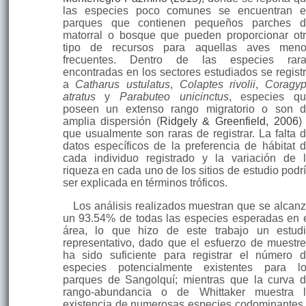
las especies poco comunes se encuentran 
parques que contienen pequeños parches 
matorral o bosque que pueden proporcionar ot
tipo de recursos para aquellas aves men
frecuentes. Dentro de las especies rara
encontradas en los sectores estudiados se regist
a
Catharus ustulatus
,
Colaptes rivolii
,
Coragy
atratus
y
Parabuteo unicinctus
, especies q
poseen un extenso rango migratorio o son 
amplia dispersión (
Ridgely & Greenfield, 2006
)
que usualmente son raras de registrar. La falta 
datos específicos de la preferencia de hábitat 
cada individuo registrado y la variación de 
riqueza en cada uno de los sitios de estudio podr
ser explicada en términos tróficos.
Los análisis realizados muestran que se alcan
un 93.54% de todas las especies esperadas en 
área, lo que hizo de este trabajo un estud
representativo, dado que el esfuerzo de muestr
ha sido suficiente para registrar el número 
especies potencialmente existentes para l
parques de Sangolquí; mientras que la curva 
rango-abundancia o de Whittaker muestra 
existencia de numerosas especies codominantes