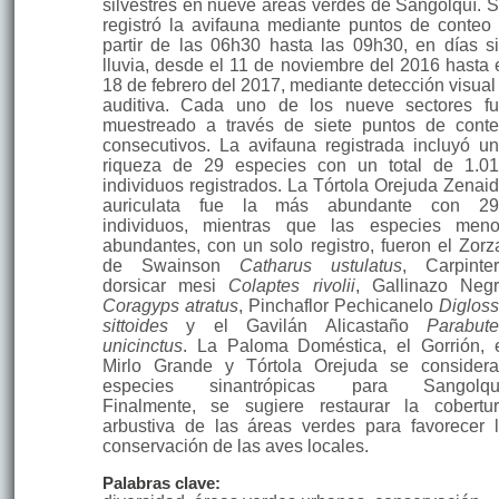
silvestres en nueve áreas verdes de Sangolquí. 
registró la avifauna mediante puntos de conteo
partir de las 06h30 hasta las 09h30, en días s
lluvia, desde el 11 de noviembre del 2016 hasta 
18 de febrero del 2017, mediante detección visual
auditiva. Cada uno de los nueve sectores f
muestreado a través de siete puntos de cont
consecutivos. La avifauna registrada incluyó u
riqueza de 29 especies con un total de 1.0
individuos registrados. La Tórtola Orejuda Zenai
auriculata fue la más abundante con 29
individuos, mientras que las especies men
abundantes, con un solo registro, fueron el Zorz
de Swainson
Catharus ustulatus
, Carpinte
dorsicar mesi
Colaptes rivolii
, Gallinazo Neg
Coragyps atratus
, Pinchaflor Pechicanelo
Diglos
sittoides
y el Gavilán Alicastaño
Parabut
unicinctus
. La Paloma Doméstica, el Gorrión, 
Mirlo Grande y Tórtola Orejuda se consider
especies sinantrópicas para Sangolquí
Finalmente, se sugiere restaurar la cobertu
arbustiva de las áreas verdes para favorecer 
conservación de las aves locales.
Palabras clave: