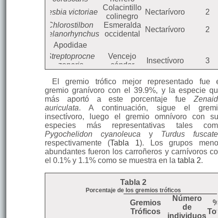
Colacintillo
Lesbia victoriae
Nectarívoro
2
colinegro
Chlorostilbon
Esmeralda
Nectarívoro
2
melanorhynchus
occidental
Apodidae
Streptoprocne
Vencejo
Insectívoro
3
zonaris
cóndor
Picidae
El gremio trófico mejor representado fue 
Carpintero
gremio granívoro con el 39.9%, y la especie q
Colaptes rivolii
Insectívoro
1
Dorsicarmesí
más aportó a este porcentaje fue
Zenai
Furnariidae
auriculata
. A continuación, sigue el grem
insectívoro, luego el gremio omnívoro con s
Synallaxis
Colaespina
Insectívoro
7
especies más representativas tales com
azarae
de Azara
Pygochelidon cyanoleuca
y
Turdus fuscate
Tyraniidae
respectivamente (
Tabla 1
). Los grupos men
Sayornis
Febe
abundantes fueron los carroñeros y carnívoros c
Insectívoro
16
nigricans
guardarríos
el 0.1% y 1.1% como se muestra en la
tabla 2
.
Pyrocephalus
Pájaro brujo
Insectívoro
5
rubinus
Tabla 2
Anairetes
Cachudito
Insectívoro
4
Porcentaje de los gremios tróficos
parulus
torito
Número
Elenia
Gremios
Elaenia albiceps
Insectívoro
2
de
crestiblanca
Tróficos
To
individuos