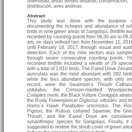
diversidad, áreas verdes urbanas, conservación,
distribución, aves andinas.
Abstract:
This study was done with the purpose o
documenting the richness and abundance of wi
birds in nine green areas of Sangolquí. Birdlife w
recorded by counting points from 06.30 am to 09.
am, on days without rain from November 11, 201
until February 18, 2017, through visual and aud
detection. Each of the nine sectors was sampl
through seven consecutive counting points. T
recorded birdlife included a wealth of 29 speci
with a total of 1.010 birds. The Eared Dove Zenai
auriculata was the most abundant with 292 bird
while the less abundant species, with only o
record, were the Swainson's Thrush Cathar
ustulatus, the Crimson-mantled Woodpeck
Colaptes rivolii
, the Black Vulture
Coragyps atratu
the Rusty Flowerpiercer
Diglossa sittoides
and t
Harris´s Hawk
Parabuteo unicinctus
. The Ro
Pigeon, the Rufous collared Sparrow, the Gre
Thrush, and the Eared Dove are consider
synanthropic species for Sangolquí. Finally, it 
suggested to restore the shrub cover of green are