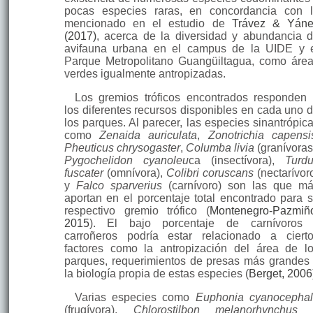
pocas especies raras, en concordancia con 
mencionado en el estudio de
Trávez & Yán
(2017)
, acerca de la diversidad y abundancia 
avifauna urbana en el campus de la UIDE y 
Parque Metropolitano Guangüiltagua, como áre
verdes igualmente antropizadas.
Los gremios tróficos encontrados responden
los diferentes recursos disponibles en cada uno 
los parques. Al parecer, las especies sinantrópic
como
Zenaida auriculata
,
Zonotrichia capensi
Pheuticus chrysogaster
,
Columba livia
(granívoras
Pygochelidon cyanoleu
ca (insectívora),
Turd
fuscater
(omnívora),
Colibri coruscans
(nectarívor
y
Falco sparverius
(carnívoro) son las que m
aportan en el porcentaje total encontrado para 
respectivo gremio trófico (
Montenegro-Pazmiñ
2015
). El bajo porcentaje de carnívoros
carroñeros podría estar relacionado a ciert
factores como la antropización del área de l
parques, requerimientos de presas más grandes
la biología propia de estas especies (
Berget, 2006
Varias especies como
Euphonia cyanocepha
(frugívora),
Chlorostilbon melanorhynchus