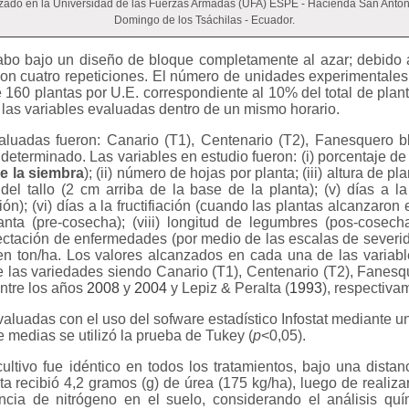
zado en la Universidad de las Fuerzas Armadas (UFA) ESPE - Hacienda San Anton
Domingo de los Tsáchilas - Ecuador.
abo bajo un diseño de bloque completamente al azar; debido 
 con cuatro repeticiones. El número de unidades experimentales
 160 plantas por U.E. correspondiente al 10% del total de plant
 las variables evaluadas dentro de un mismo horario.
valuadas fueron: Canario (T1), Centenario (T2), Fanesquero b
 determinado. Las variables en estudio fueron: (i) porcentaje de
e la siembra
); (ii) número de hojas por planta; (iii) altura de p
 del tallo (2 cm arriba de la base de la planta); (v) días a l
n); (vi) días a la fructifiación (cuando las plantas alcanzaron el
ta (pre-cosecha); (viii) longitud de legumbres (pos-cosech
ectación de enfermedades (por medio de las escalas de severid
 en ton/ha. Los valores alcanzados en cada una de las varia
e las variedades siendo Canario (T1), Centenario (T2), Fanes
ntre los años
2008
y
2004
y Lepiz & Peralta (
1993
), respectiva
valuadas con el uso del sofware estadístico Infostat mediante 
e medias se utilizó la prueba de Tukey (
p
<0,05).
ltivo fue idéntico en todos los tratamientos, bajo una dist
ta recibió 4,2 gramos (g) de úrea (175 kg/ha), luego de realiza
encia de nitrógeno en el suelo, considerando el análisis qu