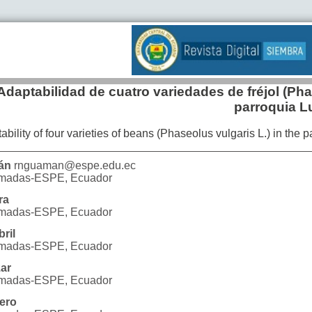
Adaptabilidad de cuatro variedades de fréjol (Pha
parroquia L
ability of four varieties of beans (Phaseolus vulgaris L.) in the
án
rnguaman@espe.edu.ec
Armadas-ESPE
,
Ecuador
ra
Armadas-ESPE
,
Ecuador
bril
Armadas-ESPE
,
Ecuador
zar
Armadas-ESPE
,
Ecuador
ero