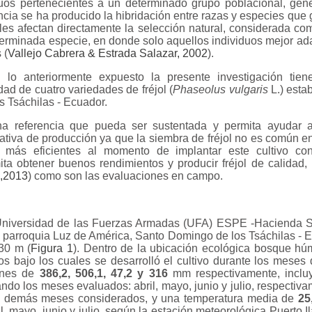
duos pertenecientes a un determinado grupo poblacional, gen
cia se ha producido la hibridación entre razas y especies que
ales afectan directamente la selección natural, considerada c
terminada especie, en donde solo aquellos individuos mejor ad
 (
Vallejo Cabrera & Estrada Salazar, 2002
).
lo anteriormente expuesto la presente investigación tien
dad de cuatro variedades de fréjol (
Phaseolus vulgaris
L.) esta
 Tsáchilas - Ecuador.
na referencia que pueda ser sustentada y permita ayudar a
ativa de producción ya que la siembra de fréjol no es común en
r más eficientes al momento de implantar este cultivo c
a obtener buenos rendimientos y producir fréjol de calidad,
,2013
) como son las evaluaciones en campo.
 Universidad de las Fuerzas Armadas (UFA) ESPE -Hacienda Sa
parroquia Luz de América, Santo Domingo de los Tsáchilas - 
30 m (
Figura 1
). Dentro de la ubicación ecológica bosque húm
os bajo los cuales se desarrolló el cultivo durante los meses d
iones de
386,2, 506,1, 47,2 y 316
mm respectivamente, inclu
ndo los meses evaluados: abril, mayo, junio y julio, respectiv
s demás meses considerados, y una temperatura media de
25
, mayo, junio y julio, según la estación meteorológica Puerto