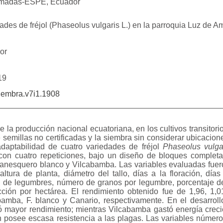
Armadas-ESPE
,
Ecuador
ades de fréjol (Phaseolus vulgaris L.) en la parroquia Luz de A
or
19
siembra.v7i1.1908
e la producción nacional ecuatoriana, en los cultivos transitori
 semillas no certificadas y la siembra sin considerar ubicacione
adaptabilidad de cuatro variedades de fréjol
Phaseolus vulga
s con cuatro repeticiones, bajo un diseño de bloques complet
Fanesquero blanco y Vilcabamba. Las variables evaluadas fuer
tura de planta, diámetro del tallo, días a la floración, días
ud de legumbres, número de granos por legumbre, porcentaje d
ión por hectárea. El rendimiento obtenido fue de 1,96, 1,01
bamba, F. blanco y Canario, respectivamente. En el desarrol
 mayor rendimiento; mientras Vilcabamba gastó energía creci
n posee escasa resistencia a las plagas. Las variables número 