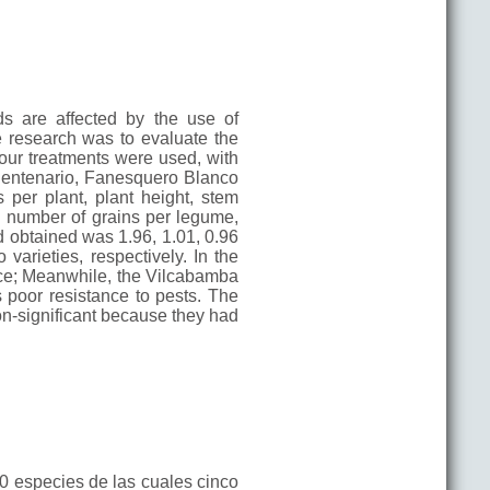
ds are affected by the use of
he research was to evaluate the
our treatments were used, with
 Centenario, Fanesquero Blanco
per plant, plant height, stem
s, number of grains per legume,
d obtained was 1.96, 1.01, 0.96
arieties, respectively. In the
nce; Meanwhile, the Vilcabamba
s poor resistance to pests. The
on-significant because they had
0 especies de las cuales cinco