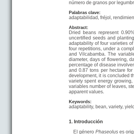
número de granos por legumbre,
Palabras clave:
adaptabilidad, fréjol, rendimie
Abstract:
Dried beans represent 0.90% 
uncertified seeds and planting
adaptability of four varieties o
four repetitions, under a com
and Vilcabamba. The variable
diameter, days of flowering, d
percentage of disease involvem
and 0.87 tons per hectare for
development, it is concluded 
variety spent energy growing, 
variables number of leaves, st
apparent values.
Keywords:
adaptability, bean, variety, yiel
1. Introducción
El género
Phaseolus
es orig