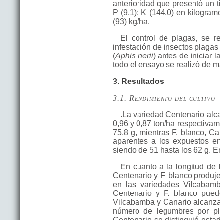
anterioridad que presentó un t
P (9,1); K (144,0) en kilogram
(93) kg/ha.
El control de plagas, se r
infestación de insectos plaga
(
Aphis nerii
) antes de iniciar 
todo el ensayo se realizó de 
3. Resultados
3.1. Rendimiento del cultivo
.La variedad Centenario alc
0,96 y 0,87 ton/ha respectivam
75,8 g, mientras F. blanco, C
aparentes a los expuestos en
siendo de 51 hasta los 62 g. E
En cuanto a la longitud de 
Centenario y F. blanco produj
en las variedades Vilcabamb
Centenario y F. blanco pued
Vilcabamba y Canario alcanzan
número de legumbres por plan
Centenario se distinguió estad