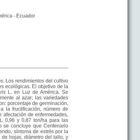
mérica - Ecuador
os. Los rendimientos del cultivo
s ecológicas. El objetivo de la
ris
L. en Luz de América. Se
amente al azar; las variedades
on: porcentaje de germinación,
 a la fructificación, número de
e afectación de enfermedades,
, 0,96 y 0,87 ton/ha para las
lo se concluye que Centenario
endo, síntoma de estrés por la
de hojas, diámetro del tallo, y