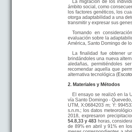
La migración de los indivi
ámbito social, como consecuen
los factores genéticos, los cu
otorga adaptabilidad a una de
transmitir y expresar sus genes
Tomando en consideración 
evaluación sobre la adaptabili
América, Santo Domingo de los
La finalidad fue obtener u
brindándoles una nueva altern
aledañas, permitiéndoles se
recomendar aquella que permit
alternativa tecnológica (
Escoto
2. Materiales y Métodos
El ensayo se realizó en la
vía Santo Domingo - Quevedo, 
UTM, X:0684203 m; Y: 99453
s.n.m.; los datos meteorológic
2018, expresaron precipitac
54.8,33 y 483
horas, considera
de 89% en abril y 91% en lo
meses correspondientes a abril