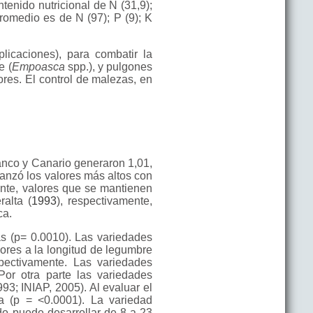
tenido nutricional de N (31,9);
promedio es de N (97); P (9); K
licaciones), para combatir la
e (
Empoasca
spp.), y pulgones
dores. El control de malezas, en
anco y Canario generaron 1,01,
canzó los valores más altos con
ente, valores que se mantienen
ralta (
1993
), respectivamente,
ca.
vas (p= 0.0010). Las variedades
ores a la longitud de legumbre
pectivamente. Las variedades
or otra parte las variedades
3; INIAP, 2005). Al evaluar el
va (p = <0.0001). La variedad
ndo puede desarrollar de 8 a 23