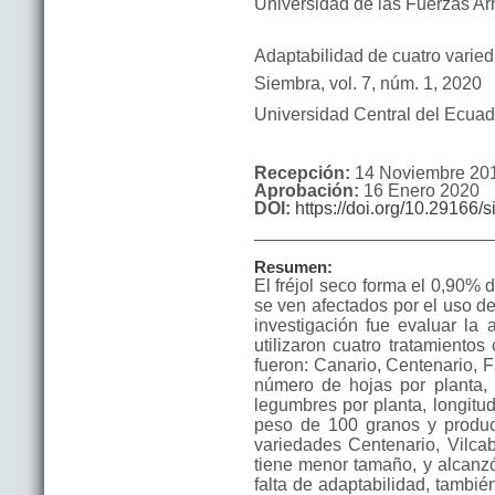
Universidad de las Fuerzas 
Adaptabilidad de cuatro varied
Siembra
,
vol. 7
, núm. 1
,
2020
Universidad Central del Ecuad
Recepción:
14 Noviembre 20
Aprobación:
16 Enero 2020
DOI:
https://doi.org/10.29166/
Resumen:
El fréjol seco forma el 0,90% d
se ven afectados por el uso de
investigación fue evaluar la 
utilizaron cuatro tratamiento
fueron: Canario, Centenario, 
número de hojas por planta, al
legumbres por planta, longit
peso de 100 granos y producc
variedades Centenario, Vilca
tiene menor tamaño, y alcanzó
falta de adaptabilidad, tambié