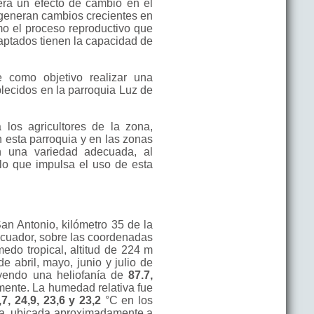
era un efecto de cambio en el
 generan cambios crecientes en
omo el proceso reproductivo que
aptados tienen la capacidad de
e como objetivo realizar una
blecidos en la parroquia Luz de
 los agricultores de la zona,
 esta parroquia y en las zonas
on una variedad adecuada, al
 lo que impulsa el uso de esta
n Antonio, kilómetro 35 de la
Ecuador, sobre las coordenadas
edo tropical, altitud de 224 m
e abril, mayo, junio y julio de
yendo una heliofanía de
87.7,
amente. La humedad relativa fue
,7, 24,9, 23,6 y 23,2
°C en los
 Ila, ubicada aproximadamente a