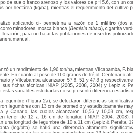
ipo de suelo franco arenoso y los valores de pH 5.6, con un con
os por hectárea (kg/ha), mientras el requerimiento del cultivo 
ealizó aplicando ci- permetrina a razón de
1 ml/litro
(dos ap
s como minadores, mosca blanca (
Bemisia tabaci
), cigarrita verd
la floración, para no bajar las poblaciones de insectos poliniza
manera manual.
anzó un rendimiento de 1,96 ton/ha, mientras Vilcabamba, F. bl
ente. En cuanto al peso de 100 granos de fréjol, Centenario al
anario y Vilcabamba alcanzaron 57,8, 51 y 47,8 g respectivam
 sus fichas técnicas INIAP (
2005
,
2008
,
2004
) y Lepiz & Pe
n estas variables estudiadas no se presentó diferencia estadísti
la legumbre (
Figura 2a
), se detectaron diferencias significati
eron legumbres con 13 cm de promedio y estadísticamente may
a y Canario, las cuales alcanzaron 10,56 y 10,08 cm, res
en tener de 12 a 16 cm de longitud (INIAP, 2004, 2008). P
 una longitud de legumbre de 10 a 11 cm (Lepiz & Peralta, 199
ta (leg/plta) se halló una diferencia altamente significati
ísticamente de las otras tres variedades con 19 leg/plta, cua