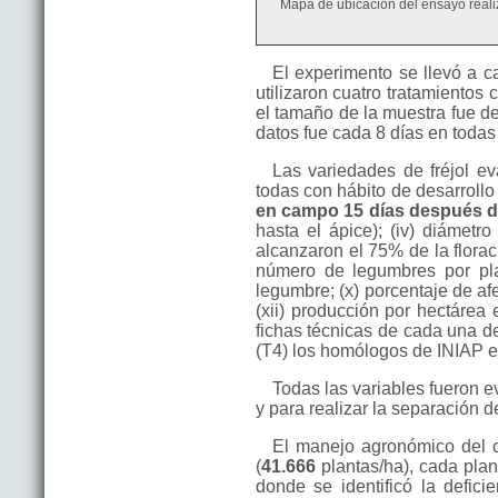
Mapa de ubicación del ensayo reali
El experimento se llevó a c
utilizaron cuatro tratamientos
el tamaño de la muestra fue de
datos fue cada 8 días en todas
Las variedades de fréjol e
todas con hábito de desarrollo
en campo 15 días después d
hasta el ápice); (iv) diámetro
alcanzaron el 75% de la floració
número de legumbres por plan
legumbre; (x) porcentaje de af
(xii) producción por hectárea
fichas técnicas de cada una d
(T4) los homólogos de INIAP e
Todas las variables fueron e
y para realizar la separación d
El manejo agronómico del cu
(
41.666
plantas/ha), cada plan
donde se identificó la defici