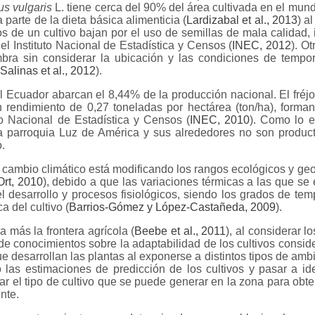
s vulgaris
L. tiene cerca del 90% del área cultivada en el mund
 parte de la dieta básica alimenticia (
Lardizabal et al., 2013
) a
os de un cultivo bajan por el uso de semillas de mala calidad,
el Instituto Nacional de Estadística y Censos (
INEC, 2012
). O
ra sin considerar la ubicación y las condiciones de temporal
Salinas et al., 2012
).
 el Ecuador abarcan el 8,44% de la producción nacional. El fréj
un rendimiento de 0,27 toneladas por hectárea (ton/ha), form
to Nacional de Estadística y Censos (
INEC, 2010
). Como lo e
a parroquia Luz de América y sus alrededores no son product
.
e cambio climático está modificando los rangos ecológicos y geo
rt, 2010
), debido a que las variaciones térmicas a las que se
l desarrollo y procesos fisiológicos, siendo los grados de te
 del cultivo (
Barrios-Gómez y López-Castañeda, 2009
).
a más la frontera agrícola (
Beebe et al., 2011
), al considerar 
e conocimientos sobre la adaptabilidad de los cultivos conside
e desarrollan las plantas al exponerse a distintos tipos de am
o las estimaciones de predicción de los cultivos y pasar a ide
nar el tipo de cultivo que se puede generar en la zona para ob
nte.