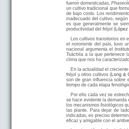
fueron domesticadas,
Phaseolu
un cultivo tradicional que forma
de bajo costo. Los rendimient
inadecuado del cultivo, según 
es que generalmente se siemb
productividad del fréjol (
López 
Los cultivos transitorios en
el nororiente del país, tuvo 
nacional argumenta el Institu
Tsáchila a la que pertenece l
clima que nos ha caracterizado
En la actualidad el crecient
fréjol y otros cultivos (
Long & O
son de gran influencia sobre e
tiempo de cada etapa fenológica
Por ello cada vez se estrech
se hace evidente la demanda d
los mecanismos fisiológicos qu
las plante. Para dejar de lad
indicadas, es preciso determi
eficaz y amigable con el ambie