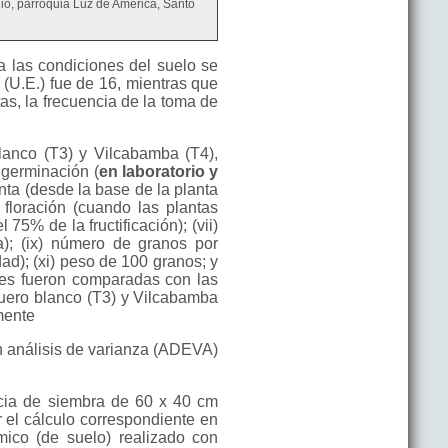
io, parroquia Luz de América, Santo
a las condiciones del suelo se
 (U.E.) fue de 16, mientras que
as, la frecuencia de la toma de
lanco (T3) y Vilcabamba (T4),
 germinación (
en laboratorio y
lanta (desde la base de la planta
a floración (cuando las plantas
 75% de la fructificación); (vii)
a); (ix) número de granos por
ad); (xi) peso de 100 granos; y
bles fueron comparadas con las
quero blanco (T3) y Vilcabamba
mente
un análisis de varianza (ADEVA)
ancia de siembra de 60 x 40 cm
r el cálculo correspondiente en
ímico (de suelo) realizado con