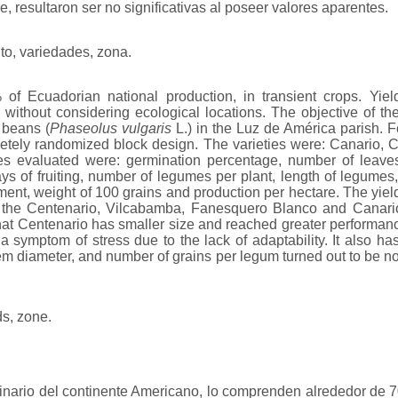
 resultaron ser no significativas al poseer valores aparentes.
nto, variedades, zona.
of Ecuadorian national production, in transient crops. Yiel
 without considering ecological locations. The objective of t
f beans (
Phaseolus vulgaris
L.) in the Luz de América parish. F
pletely randomized block design. The varieties were: Canario,
s evaluated were: germination percentage, number of leaves 
ays of fruiting, number of legumes per plant, length of legume
ent, weight of 100 grains and production per hectare. The yiel
 the Centenario, Vilcabamba, Fanesquero Blanco and Canario v
that Centenario has smaller size and reached greater performa
a symptom of stress due to the lack of adaptability. It also ha
em diameter, and number of grains per legum turned out to be n
ds, zone.
inario del continente Americano, lo comprenden alrededor de 7