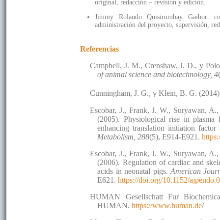
original, redacción – revisión y edición.
Jimmy Rolando Quisirumbay Gaibor: conce
administración del proyecto, supervisión, red
Referencias
Campbell, J. M., Crenshaw, J. D., y Polo,
of animal science and biotechnology, 4
Cunningham, J. G., y Klein, B. G. (2014
Escobar, J., Frank, J. W., Suryawan, A.,
(2005). Physiological rise in plasma 
enhancing translation initiation factor
Metabolism, 288
(5), E914-E921.
https
Escobar, J., Frank, J. W., Suryawan, A.,
(2006). Regulation of cardiac and skel
acids in neonatal pigs.
American Journ
E621.
https://doi.org/10.1152/ajpendo
HUMAN Gesellschatt Fur Biochemica
HUMAN.
https://www.human.de
/