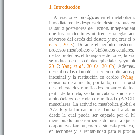
1. Introducción
Alteraciones biológicas en el metabolismo
inmediatamente después del destete y pueden 
la salud posteriores del lechón, independien
que los porcicultores utilicen estrategias 
adversos del estrés del destete y mejorar el
et al
., 2013
). Durante el período posterior
procesos metabólicos o biológicos celulares
de las proteínas, el transporte de iones, la 
se reducen en las células epiteliales yeyunal
2017
;
Yang
et al
., 2016a
,
2016b
). Además,
descarboxilasa también se vieron alterados 
intestinal y la restitución en cerdos (
Wan
consumo de alimento, por tanto, en la inges
de aminoácidos ramificados en suero de lech
partir de la dieta, se da un catabolismo de 
aminoácidos de cadena ramificada (AACR) s
musculares. La actividad metabólica global e
AACR y la formación de alanina. La alanina
desde la cual puede ser captada por el h
mencionado anteriormente demuestra que el
corporales disminuyendo la síntesis proteica,
en lechones y la rentabilidad para el produc