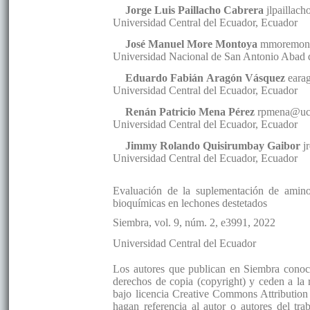
Jorge Luis
Paillacho Cabrera
jlpaillac
Universidad Central del Ecuador
,
Ecuador
José Manuel
More Montoya
mmoremon
Universidad Nacional de San Antonio Abad 
Eduardo Fabián
Aragón Vásquez
eara
Universidad Central del Ecuador
,
Ecuador
Renán Patricio
Mena Pérez
rpmena@uc
Universidad Central del Ecuador
,
Ecuador
Jimmy Rolando
Quisirumbay Gaibor
j
Universidad Central del Ecuador
,
Ecuador
Evaluación de la suplementación de amino
bioquímicas en lechones destetados
Siembra
, vol. 9
, núm. 2, e3991
, 2022
Universidad Central del Ecuador
Los autores que publican en Siembra conocen
derechos de copia (copyright) y ceden a la
bajo licencia Creative Commons Attribution 
hagan referencia al autor o autores del tra