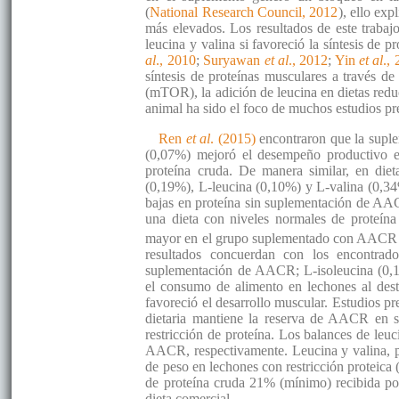
(
National Research Council, 2012
), ello ex
más elevados. Los resultados de este trabaj
leucina y valina si favoreció la síntesis de 
al
., 2010
;
Suryawan
et al
., 2012
;
Yin
et al
.,
síntesis de proteínas musculares a través de
(mTOR), la adición de leucina en dietas reduc
animal ha sido el foco de muchos estudios pr
Ren
et al
. (2015)
encontraron que la suple
(0,07%) mejoró el desempeño productivo en
proteína cruda. De manera similar, en die
(0,19%), L-leucina (0,10%) y L-valina (0,34
bajas en proteína sin suplementación de AAC
una dieta con niveles normales de proteína
mayor en el grupo suplementado con AACR a
resultados concuerdan con los encontrado
suplementación de AACR; L-isoleucina (0,1
el consumo de alimento en lechones al deste
favoreció el desarrollo muscular. Estudios 
dietaria mantiene la reserva de AACR en s
restricción de proteína. Los balances de leuc
AACR, respectivamente. Leucina y valina, pe
de peso en lechones con restricción proteica 
de proteína cruda 21% (mínimo) recibida por
dieta comercial.