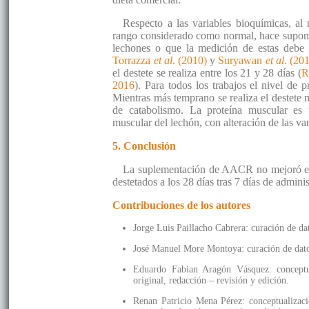
Respecto a las variables bioquímicas, al 
rango considerado como normal, hace suponer
lechones o que la medición de estas debe 
Torrazza
et al
. (2010)
y
Suryawan
et al
. (20
el destete se realiza entre los 21 y 28 días (
R
2016
). Para todos los trabajos el nivel de p
Mientras más temprano se realiza el destete 
de catabolismo. La proteína muscular es u
muscular del lechón, con alteración de las va
5. Conclusión
La suplementación de AACR no mejoró el r
destetados a los 28 días tras 7 días de admini
Contribuciones de los autores
Jorge Luis Paillacho Cabrera: curación de dat
José Manuel More Montoya: curación de datos
Eduardo Fabian Aragón Vásquez: conceptual
original, redacción – revisión y edición.
Renan Patricio Mena Pérez: conceptualizaci