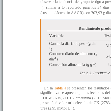
observar la tendencia del grupo testigo a pr
1
), similar a lo reportado para los 34 día
(sustituto lácteo sin AACR) con 303,93 g día
Rendimiento produc
Variable
Test
-
Ganancia diaria de peso (g día
31
1
)
Consumo diario de alimento (g
54
-1
día
)
-1
1
Conversión alimenticia (g g
)
Table 3. Productive 
En la
Tabla 4
se presentan los resultados
significativa se aprecia que los lechones del
LDH-P (694,50 UL), creatinina (231 uMol
presentó el valor más elevado de CK (2783,
-1
urea (2,95 mMol L
).