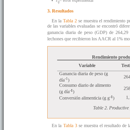
ε
= error experimental
ij
3. Resultados
En la
Tabla 2
se muestra el rendimiento p
de las variables evaluadas se encontró difere
ganancia diaria de peso (GDP) de 264,29 
lechones que recibieron los AACR al 1% mo
Rendimiento produc
Variable
Test
Ganancia diaria de peso (g
26
-1
día
)
Consumo diario de alimento
25
-1
(g día
)
-1
1
Conversión alimenticia (g g
)
Table 2. Productive 
En la
Tabla 3
se muestra el resultado de l