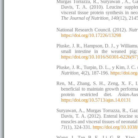
Murgas Torrazza, R., Suryawan , A., Ga
Davis, T. A. (2010). Leucine supplem
visceral tissue protein synthesis in ne
The Journal of Nutrition, 140
(12), 214
National Research Council. (2012).
Nutr
https://doi.org/10.17226/13298
Pluske, J. R., Hampson, D. J., y Williams,
small intestine in the weaned pi
https://doi.org/10.1016/S0301-6226(9
Pluske, J. R., Turpin, D. L., y Kim, J. C. 
Nutrition, 4
(2), 187-196.
https://doi.or
Ren, M., Zhang, S. H., Zeng, X. F., L
beneficial to maintain growth performa
protein restricted diet.
Asian-Au
https://doi.org/10.5713/ajas.14.0131
Suryawan, A., Murgas Torrazza, R., Gazza
Davis, T. A. (2012). Enteral leucine su
muscles and visceral tissues of neon
71
(1), 324-331.
https://doi.org/10.1038
Wang, J., Tan, B. E., Li, G. R., Xiao,