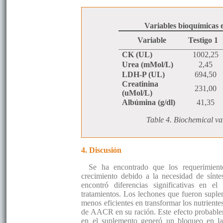
Variables bioquímicas e
Variable
Testigo 1
CK (UL)
1002,25
Urea (mMol/L)
2,45
LDH-P (UL)
694,50
Creatinina
231,00
(uMol/L)
Albúmina (g/dl)
41,35
Table 4. Biochemical var
4. Discusión
Se ha encontrado que los requerimient
crecimiento debido a la necesidad de síntes
encontró diferencias significativas en el
tratamientos. Los lechones que fueron supl
menos eficientes en transformar los nutrientes
de AACR en su ración. Este efecto probablem
en el suplemento generó un bloqueo en la 