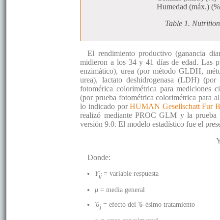
Humedad (máx.) (%
Table 1. Nutritio
El rendimiento productivo (ganancia dia
midieron a los 34 y 41 días de edad. Las p
enzimático), urea (por método GLDH, métod
urea), lactato deshidrogenasa (LDH) (por 
fotomérica colorimétrica para mediciones ci
(por prueba fotométrica colorimétrica para 
lo indicado por
HUMAN Gesellschatt Fur Bi
realizó mediante PROC GLM y la prueba d
versión 9.0. El modelo estadístico fue el pre
Donde:
Ƴ
= variable respuesta
ij
μ
= media general
Ԏ
= efecto del Ԏ-ésimo tratamiento
j