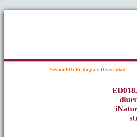
Sesión ED: Ecología y Diversidad
ED018.
diurn
iNatur
st