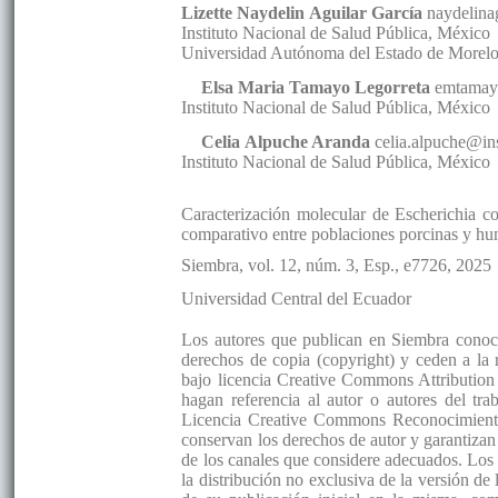
Lizette Naydelin
Aguilar García
naydelin
Instituto Nacional de Salud Pública
,
México
Universidad Autónoma del Estado de Morel
Elsa Maria
Tamayo Legorreta
emtama
Instituto Nacional de Salud Pública
,
México
Celia
Alpuche Aranda
celia.alpuche@i
Instituto Nacional de Salud Pública
,
México
Caracterización molecular de Escherichia co
comparativo entre poblaciones porcinas y h
Siembra
, vol. 12
, núm. 3, Esp., e7726
, 2025
Universidad Central del Ecuador
Los autores que publican en Siembra conocen
derechos de copia (copyright) y ceden a la
bajo licencia Creative Commons Attribution 
hagan referencia al autor o autores del tra
Licencia Creative Commons Reconocimient
conservan los derechos de autor y garantizan 
de los canales que considere adecuados. Los 
la distribución no exclusiva de la versión d