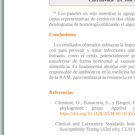
* Los paneles en rojo muestran la agrup
cepas representativas de cerdos en dos clúste
dendograma de homología utilizando el al
Conclusiones
Los resultados obtenidos subrayan la impo
coli
para prevenir y tratar infecciones 
humano, como el cerdo, potencialmente pue
transferirse de forma horizontal al consu
alimenticia. Es fundamental abordar este pr
responsable de antibióticos en la medicina h
de la RAM, para minimizar la resistencia en l
Referencias
Clermont, O., Bonacorsi, S., y Bingen, 
phylogenetic group.
Applied a
https://doi.org/10.1128/AEM.66.10.45
Clinical and Laboratory Standards Inst
Susceptibility Testing
(33rd ed.). CLSI