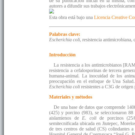
de su publicación inicial en la misma, como
autores a difundir sus trabajos electrónicame
Esta obra está bajo una
Licencia Creative C
Palabras clave:
Escherichia coli
, resistencia antimicrobiana
Introducción
La resistencia a los antimicrobianos [RAM
resistencia a cefalosporinas de tercera gene
humana-animal. La inocuidad de los anim
preocupación en el enfoque de Una Salud. E
Escherichia coli
resistentes a C3G de origen 
Materiales y métodos
De una base de datos que comprende 1408
(425) y porcino (983), se seleccionaron 88
aislamienos de
E. coli
de porcinos (25/
semitecnificada ubicada en Jiutepec, Morelo
de tres centros de salud (CS) colindantes 
Hospital General de Cuernavaca “José G. P