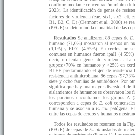
confirmó mediante concentración mínima inhi
2023). La identificación de genes de resist
factores de virulencia (eae, stx1, stx2, elt,
B1, B2, C, D) (Clermont et al., 2000) se re
(PFGE) se determinó la clonalidad de las cep
Resultados
Se analizaron 88 cepas de
E.
humano (71,6%) mostraron al menos un ma
(9,1%) y EIEC (4.55%). En cerdos, no se
comunes en humanos fueron ipaH (4,55%) y 
decir, no tenían genes de virulencia. La
grupos:
>70% en humanos y >25% en cerdos.
BLEE predominando el gen de resistenci
resistencia antimicrobiana, 86 cepas (97,73%
siete y ocho familias de antibióticos. Por ot
significa que hay una mayor diversidad de 
aislamientos de humanos se observaron los 
los porcinos encontramos los grupos A
corresponden a cepas de
E. coli
comensales
humana y se asocian a
E. coli
patógena. El
entre las cepas de cerdos y humanos mostran
Todos los resultados se resumen en la Fi
(PFGE) de cepas de
E.coli
aisladas de mater
patrones de resistencia (Figura 1). Las carac