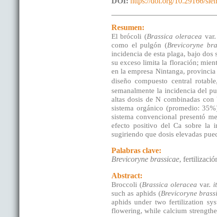
DOI:
https://doi.org/10.29166/si
Resumen:
El brócoli (
Brassica oleracea
var
como el pulgón (
Brevicoryne bra
incidencia de esta plaga, bajo dos 
su exceso limita la floración; mient
en la empresa Nintanga, provincia 
diseño compuesto central rotabl
semanalmente la incidencia del pu
altas dosis de N combinadas con b
sistema orgánico (promedio: 35%)
sistema convencional presentó me
efecto positivo del Ca sobre la 
sugiriendo que dosis elevadas pued
Palabras clave:
Brevicoryne brassicae
, fertilizaci
Abstract:
Broccoli (
Brassica oleracea
var.
i
such as aphids (
Brevicoryne brass
aphids under two fertilization sy
flowering, while calcium strengthe