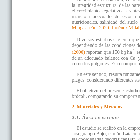
la integridad estructural de las pa
el crecimiento vegetativo, la sínte
manejo inadecuado de estos nutr
nutricionales, salinidad del suel
Minga-León, 2020
;
Jiménez Villal
Diversos estudios sugieren que
dependiendo de las condiciones de
-1
(2008)
reportan que 150 kg ha
es
de un adecuado balance con Ca, ya
como los pulgones. Esto compromete
En este sentido, resulta fundame
plagas, considerando diferentes si
El objetivo del presente estudi
brócoli, comparando su comportami
2. Materiales y Métodos
2.1. Área de estudio
El estudio se realizó en la emp
Joseguango Bajo, cantón Latacunga
las coordenadas geográficas 00° 5