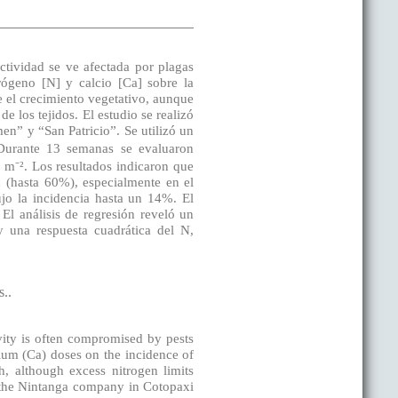
ctividad se ve afectada por plagas
trógeno [N] y calcio [Ca] sobre la
ce el crecimiento vegetativo, aunque
de los tejidos. El estudio se realizó
en” y “San Patricio”. Se utilizó un
 Durante 13 semanas se evaluaron
 m⁻². Los resultados indicaron que
n (hasta 60%), especialmente en el
jo la incidencia hasta un 14%. El
l análisis de regresión reveló un
y una respuesta cuadrática del N,
s.
.
vity is often compromised by pests
cium (Ca) doses on the incidence of
h, although excess nitrogen limits
at the Nintanga company in Cotopaxi