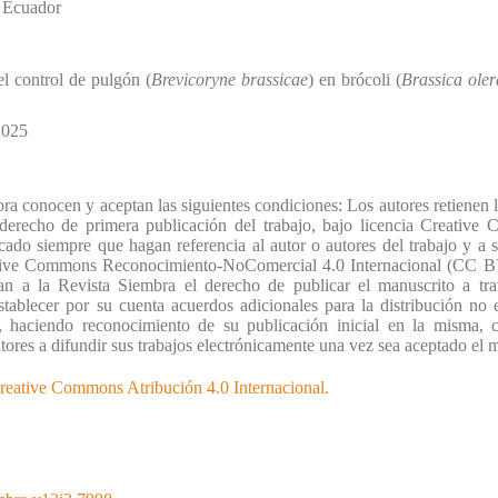
,
Ecuador
el control de pulgón (
Brevicoryne brassicae
) en brócoli (
Brassica ole
2025
a conocen y aceptan las siguientes condiciones: Los autores retienen 
erecho de primera publicación del trabajo, bajo licencia Creative 
licado siempre que hagan referencia al autor o autores del trabajo y a s
ative Commons Reconocimiento-NoComercial 4.0 Internacional (CC B
an a la Revista Siembra el derecho de publicar el manuscrito a tr
ablecer por su cuenta acuerdos adicionales para la distribución no 
, haciendo reconocimiento de su publicación inicial en la misma, 
autores a difundir sus trabajos electrónicamente una vez sea aceptado el 
reative Commons Atribución 4.0 Internacional.