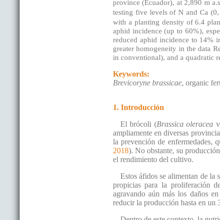
province (Ecuador), at 2,890 m a.s
testing five levels of N and Ca (
with a planting density of 6.4 pla
aphid incidence (up to 60%), espec
reduced aphid incidence to 14% i
greater homogeneity in the data Re
in conventional), and a quadratic 
Keywords:
Brevicoryne brassicae
, organic fer
1. Introducción
El brócoli (
Brassica oleracea
v
ampliamente en diversas provincias
la prevención de enfermedades, q
2018
). No obstante, su producció
el rendimiento del cultivo.
Estos áfidos se alimentan de la 
propicias para la proliferación 
agravando aún más los daños en 
reducir la producción hasta en un
Dentro de este contexto, la nutr