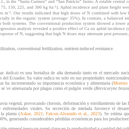
.l., in the “Santa Carmen” and “San Patricio” farms. A rotable centra
0, 75, 150, 225, and 300 kg ha⁻¹). Aphid incidence and plant height w
nts m⁻². Our results indicated that high doses of N combined with low l
ially in the organic system (average: 35%). In contrast, a balanced in
n both systems. The conventional production system showed a lower 
gression analysis revealed a positive effect of Ca on aphid incidence
response of N, suggesting that high N doses may attenuate pest pressur
tilization, conventional fertilization, nutrient-induced resistance.
ar.
italica
) es una hortaliza de alta demanda tanto en el mercado naci
 del Ecuador. Su valor radica no solo en sus propiedades nutricionales
ue ha incrementado su importancia económica y alimentaria (
Moreno e
n se ve amenazada por plagas como el pulgón verde (
Brevicoryne brass
savia vegetal, provocando clorosis, deformación y enrollamiento de las
de enfermedades virales. Su secreción de mielada favorece el desar
la planta (
Askar, 2021
;
Falcon-Alvarado et al., 2023
). Se estima qu
 30%, generando considerables pérdidas económicas para los productore
ición mineral juega un papel clave en la productividad y sanidad del cult