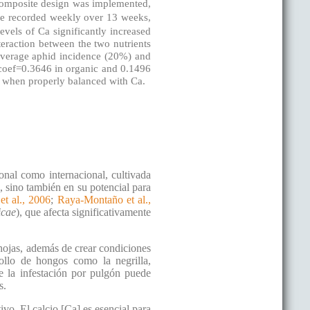
l composite design was implemented,
ere recorded weekly over 13 weeks,
evels of Ca significantly increased
teraction between the two nutrients
average aphid incidence (20%) and
 (coef=0.3646 in organic and 0.1496
e, when properly balanced with Ca.
onal como internacional, cultivada
, sino también en su potencial para
t al., 2006
;
Raya-Montaño et al.,
icae
), que afecta significativamente
 hojas, además de crear condiciones
rollo de hongos como la negrilla,
e la infestación por pulgón puede
s.
ivo. El calcio [Ca] es esencial para