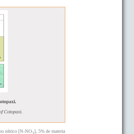
otopaxi.
of Cotopaxi.
no nítrico [N-NO
], 5% de materia
3