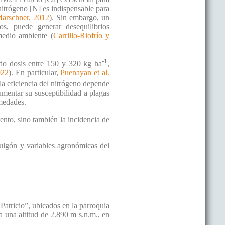
 nitrógeno [N] es indispensable para
arschner, 2012
). Sin embargo, un
os, puede generar desequilibrios
 medio ambiente (
Carrillo-Riofrío y
-1
ndo dosis entre 150 y 320 kg ha
,
022
). En particular,
Puenayan et al.
la eficiencia del nitrógeno depende
mentar su susceptibilidad a plagas
rmedades.
ento, sino también la incidencia de
pulgón y variables agronómicas del
Patricio”, ubicados en la parroquia
 una altitud de 2.890 m s.n.m., en