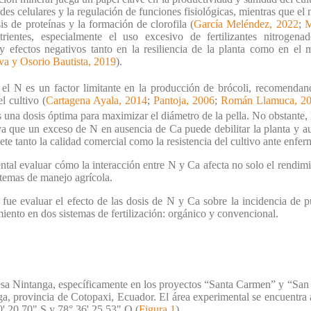
redes celulares y la regulación de funciones fisiológicas, mientras que el
sis de proteínas y la formación de clorofila (
García Meléndez, 2022
;
M
ientes, especialmente el uso excesivo de fertilizantes nitrogenad
o y efectos negativos tanto en la resiliencia de la planta como en el
va y Osorio Bautista, 2019
).
 el N es un factor limitante en la producción de brócoli, recomenda
l cultivo (
Cartagena Ayala, 2014
;
Pantoja, 2006
;
Román Llamuca, 2
 una dosis óptima para maximizar el diámetro de la pella. No obstante, 
 que un exceso de N en ausencia de Ca puede debilitar la planta y au
 tanto la calidad comercial como la resistencia del cultivo ante enfe
ntal evaluar cómo la interacción entre N y Ca afecta no solo el rendimi
stemas de manejo agrícola.
o fue evaluar el efecto de las dosis de N y Ca sobre la incidencia de 
ento en dos sistemas de fertilización: orgánico y convencional.
resa Nintanga, específicamente en los proyectos “Santa Carmen” y “San 
, provincia de Cotopaxi, Ecuador. El área experimental se encuentra a
0' 20.70" S y 78° 36' 25.53" O (
Figura 1
).