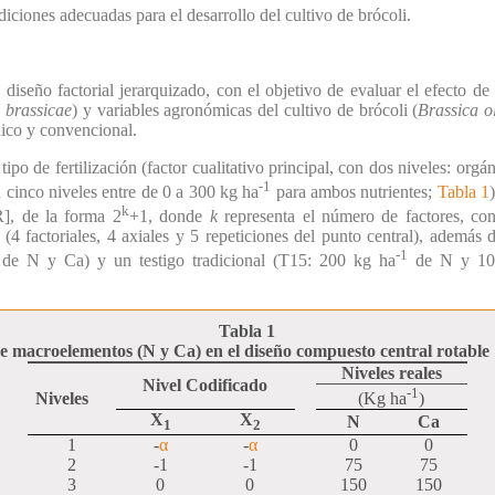
iciones adecuadas para el desarrollo del cultivo de brócoli.
 diseño factorial jerarquizado, con el objetivo de evaluar el efecto de
 brassicae
) y variables agronómicas del cultivo de brócoli (
Brassica o
nico y convencional.
 tipo de fertilización (factor cualitativo principal, con dos niveles: org
-1
n cinco niveles entre de 0 a 300 kg ha
para ambos nutrientes;
Tabla 1
k
], de la forma 2
+1, donde
k
representa el número de factores, c
4 factoriales, 4 axiales y 5 repeticiones del punto central), además d
-1
de N y Ca) y un testigo tradicional (T15: 200 kg ha
de N y 10
Tabla 1
de macroelementos (N y Ca) en el diseño compuesto central rotabl
Niveles reales
Nivel Codificado
-1
Niveles
(Kg ha
)
X
X
N
Ca
1
2
1
-
α
-
α
0
0
2
-1
-1
75
75
3
0
0
150
150