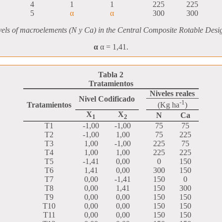
4
1
1
225
225
5
α
α
300
300
vels of macroelements (N y Ca) in the Central Composite Rotable De
α
α = 1,41.
Tabla 2
Tratamientos
Niveles reales
Nivel Codificado
-1
Tratamientos
(Kg ha
)
X
X
N
Ca
1
2
T1
-1,00
-1,00
75
75
T2
-1,00
1,00
75
225
T3
1,00
-1,00
225
75
T4
1,00
1,00
225
225
T5
-1,41
0,00
0
150
T6
1,41
0,00
300
150
T7
0,00
-1,41
150
0
T8
0,00
1,41
150
300
T9
0,00
0,00
150
150
T10
0,00
0,00
150
150
T11
0,00
0,00
150
150