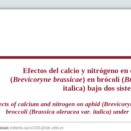
Efectos del calcio y nitrógeno en
(
Brevicoryne brassicae
) en brócoli (
Br
italica) bajo dos sist
ects of calcium and nitrogen on aphid (Brevicory
broccoli (Brassica oleracea var. italica) under 
amán
roberto.taco1101@utc.edu.ec