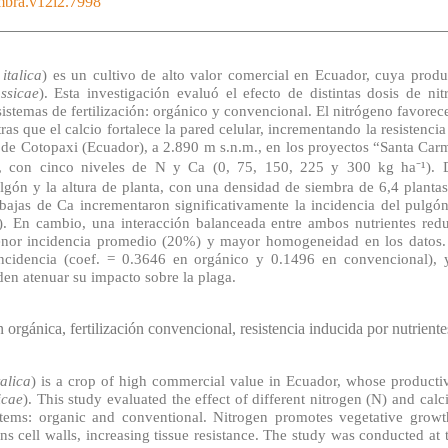
embra.v12i2.7998
.
italica
) es un cultivo de alto valor comercial en Ecuador, cuya produ
ssicae
). Esta investigación evaluó el efecto de distintas dosis de ni
sistemas de fertilización: orgánico y convencional. El nitrógeno favore
ras que el calcio fortalece la pared celular, incrementando la resistencia 
de Cotopaxi (Ecuador), a 2.890 m s.n.m., en los proyectos “Santa Carm
e, con cinco niveles de N y Ca (0, 75, 150, 225 y 300 kg ha⁻¹).
lgón y la altura de planta, con una densidad de siembra de 6,4 plantas
ajas de Ca incrementaron significativamente la incidencia del pulgó
. En cambio, una interacción balanceada entre ambos nutrientes redu
nor incidencia promedio (20%) y mayor homogeneidad en los datos. E
incidencia (coef. = 0.3646 en orgánico y 0.1496 en convencional), 
en atenuar su impacto sobre la plaga.
ón orgánica, fertilización convencional, resistencia inducida por nutriente
talica
) is a crop of high commercial value in Ecuador, whose producti
icae
). This study evaluated the effect of different nitrogen (N) and cal
stems: organic and conventional. Nitrogen promotes vegetative growt
ns cell walls, increasing tissue resistance. The study was conducted 