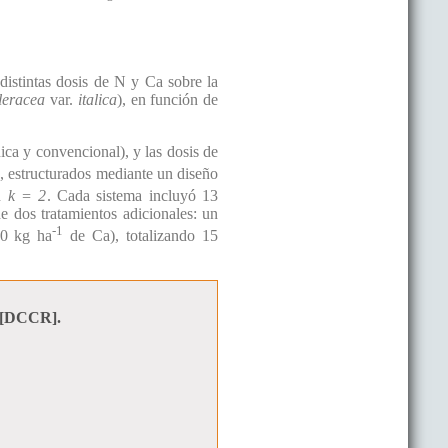
 distintas dosis de N y Ca sobre la
leracea
var.
italica
), en función de
ánica y convencional), y las dosis de
), estructurados mediante un diseño
on
k = 2
. Cada sistema incluyó 13
e dos tratamientos adicionales: un
-1
0 kg ha
de Ca), totalizando 15
e [DCCR].