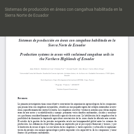
Volver
a
Sistemas de producción en áreas con cangahua habilitada en la
los
Sierra Norte de Ecuador
detalles
del
Des
artículo
De
P