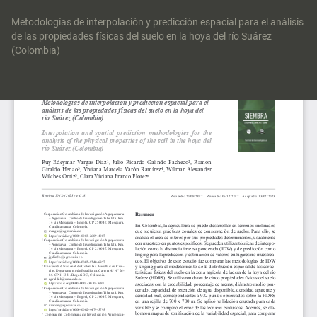
Volver
a
Metodologías de interpolación y predicción espacial para el análisis
los
de las propiedades físicas del suelo en la hoya del río Suárez
detalles
(Colombia)
del
artículo
Des
De
P