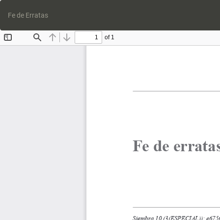
Volver
a
Fe de Erratas
los
detalles
del
artículo