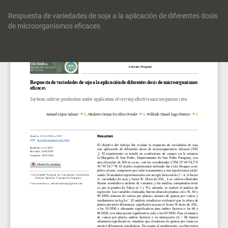
Volver
a
Respuesta de variedades de soja a la aplicación de diferentes dosis
los
de microorganismos eficaces
detalles
del
Des
artículo
De
P