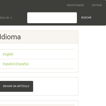
REGISTRARSE
ENTRAR
BUSCAR
ERCA DE
Idioma
English
Español (España)
nviar
n
ENVIAR UN ARTÍCULO
rtículo