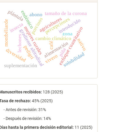
plántula
endémico
tamaño de la corona
abono
agricultores
percepciones
porcinos
introducido
montbéliarde
insecta
mujeres rurales
enfoque cuantitativo
gradiente altitudinal
zona
lechones
cambio climático
nativo
alimentación
café
pedigrí
piña
diversidad
solubilidad
vivero
suplementación
estadísticas
Manuscritos recibidos:
128 (2025)
Tasa de rechazo
:
45% (2025)
- Antes de revisión: 31%
- Después de revisión: 14%
Días hasta la primera decisión editorial:
11 (2025)