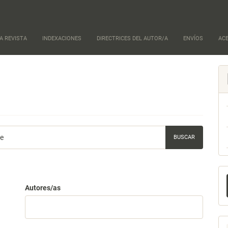
A REVISTA
INDEXACIONES
DIRECTRICES DEL AUTOR/A
ENVÍOS
AC
E
u
Autores/as
a