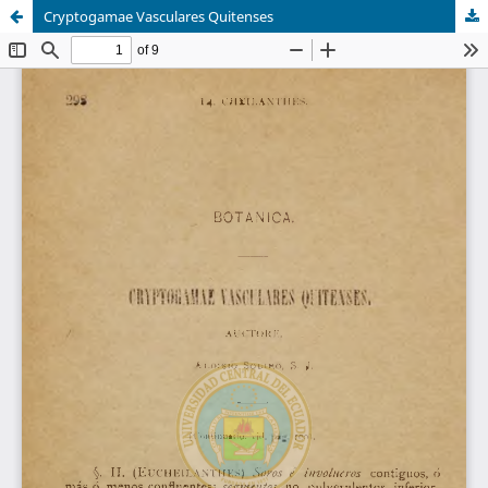
Cryptogamae Vasculares Quitenses