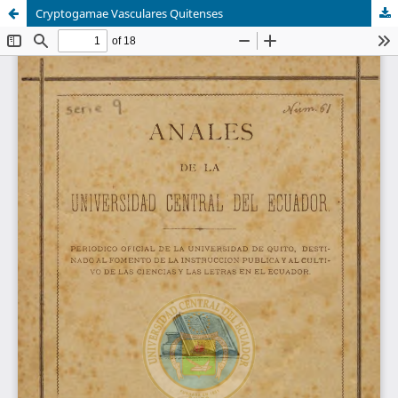
Cryptogamae Vasculares Quitenses