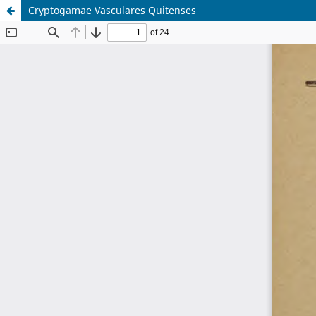
Cryptogamae Vasculares Quitenses