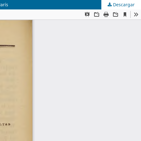
arís
Descargar