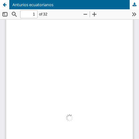
Anturios ecuatorianos