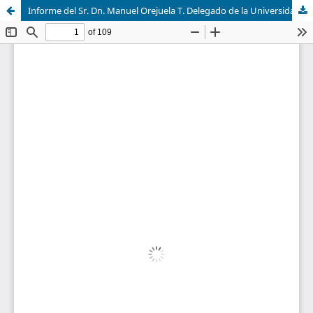
Informe del Sr. Dn. Manuel Orejuela T. Delegado de la Universidad Central del Ecuador al IV Congreso Internacional de Lingüística Románica