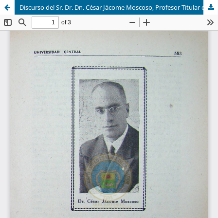
Discurso del Sr. Dr. Dn. César Jácome Moscoso, Profesor Titular de la Cátedra de Clínica Obstétrica