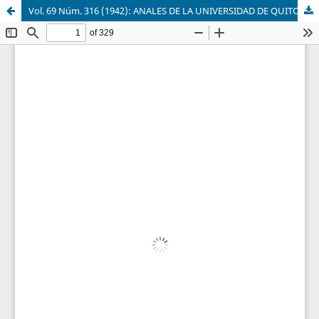
Vol. 69 Núm. 316 (1942): ANALES DE LA UNIVERSIDAD DE QUITO, OCTUBRE-DICIEMBRE