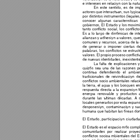
e intereses en relación con la nat
En 
este
sentido, 
es 
de 
im
actores 
que 
interactúan, 
su
s 
l
ógica
por distintos 
instrumentos 
(legales
conocer 
algunas 
características 
gobiernos, 
El 
Estado 
y 
los 
mo
vim
tanto 
conflicto 
social, 
los 
conflicto
Es 
a 
lo 
largo 
de 
dinámicas 
de 
int
alianzas 
y 
adhesión a
valores, que
comunes y recursos, acerca de la
de 
generar 
o 
imponer 
ciertas 
d
palabras, 
los 
conflictos 
se 
estruct
valores. 
El 
propio 
proceso 
conflicti
de nuevas identidades, inexistentes
La 
f
alta 
de
explicaciones 
y
quizás 
sea 
una 
de 
las 
razones 
p
continúa 
defendiendo 
el 
ambien
tradicionales 
de 
reivindicación 
de
conflictos socio ambientales relaci
la 
tierra, 
el 
agua 
y 
los 
bosques 
en
respuesta 
directa 
a 
la 
expansión 
energía 
renovable 
y 
prod
uctos 
durante 
l
as 
últimas 
décadas. 
A 
locales 
generados 
por 
esta 
expans
desposesión, 
contaminación 
y 
sac
humana que habitan las áreas dond
El Estado, participación ciudad
El 
Estado 
e
s 
el 
espacio 
m
ás 
compl
comunidades 
por 
realizar 
proyec
conflictos 
socioa 
mbientales 
del 
E