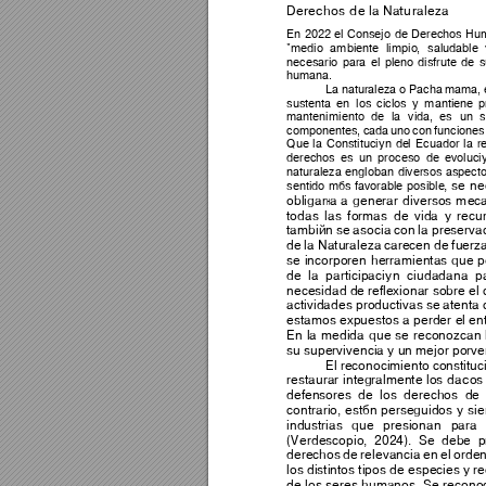
Derechos de la Naturaleza 
En
2022
el
Consejo 
de
Derechos 
Hu
"medio 
ambiente 
limpio
, 
saludable
necesario 
para 
el
pleno 
disfrute 
de
s
humana.  
La
 natu
raleza 
o 
Pacha 
mama, 
sustenta 
en
los 
ciclos 
y 
mantiene 
p
mantenimiento 
de
la
vi
da, 
es
un
s
componentes, 
cada 
uno
con 
funciones
Que 
la
Constituci
ón 
del
Ecuador 
la
r
derechos 
es
un
proceso 
de
ev
oluci
naturaleza 
engloban 
diversos 
aspec
t
, 
se 
ne
sentido 
más 
favorable 
posible
obligaría 
a 
generar 
diversos 
m
ec
todas 
las 
f
ormas 
de 
vida 
y
recu
también 
se 
asocia 
con 
la 
preserva
de 
la 
Naturaleza 
carecen 
de 
fuerz
se 
incorporen 
herramientas 
que 
p
de 
la 
participación 
ciudadana 
p
necesidad de 
reflexionar sobre 
el 
actividades productivas se 
atenta 
estamos expuestos a perde
r el e
En 
la 
medida 
que 
se 
reconozcan 
su supervivencia y un mejor porven
El 
reconocimiento 
constituc
restaurar 
integralmente 
los 
daños
defensores 
de 
los 
derechos 
de 
contrario, 
están 
perseguidos 
y 
sie
industrias 
que 
presionan 
para 
(Verdescopio, 
2024). 
Se 
debe 
p
derechos 
de 
relevancia 
en 
el 
orde
los distintos tipos 
de especies y r
de 
los 
seres humanos. 
Se 
recono