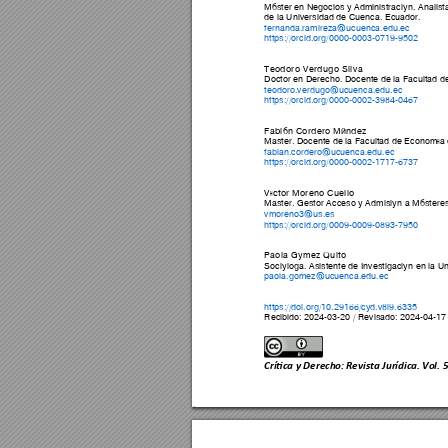
Máster en Negocios y Administración. Analista
de la Universidad de Cuenca. Ecuador. 
fernanda.ramireza@ucuenca.edu.ec
https://orcid.org/0000-0003-0719-9502
Teodoro Verdugo Silva 
Doctor en Derecho. Docente de la Facultad de
teodoro.verdugo@ucuenca.edu.ec
https://orcid.org/0000-0002-3984-0467
Fabián Cordero Méndez 
Master. Docente de la Facultad de Economía 
fabian.cordero@ucuenca.edu.ec
https://orcid.org/0000-0002-1717-6737
Víctor Moreno Cuello 
Master. Gestor Acceso y Admisión a Másteres 
vmoreno3@us.es
https://orcid.org/0009-0009-0893-7950
Paola Gómez Quito 
Socióloga. Asistente de Investigación en la 
paola.gomez@ucuenca.edu.ec
https://doi.org/10.29166/cyd.v8i9.6335 
Recibido: 2024-
03
-
20
 / Revisado: 2024-
04
-
17
Crítica y Derecho: 
Revista Jurídic
a. Vol. 5