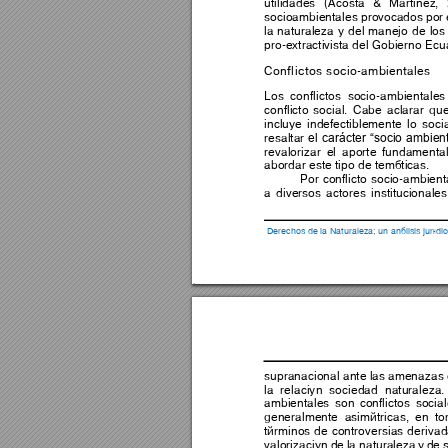
utilidades 
(Acosta 
& 
Martinez
, 
socioambientales prov
ocados 
por 
la 
naturale
za 
y 
del 
manejo 
de 
los
pro-extractivista del Gobierno Ec
Conflictos socio-ambientales 
Los 
conflictos 
socio-amb
ientales
conflicto 
social. 
Cabe 
aclarar 
que
incluye 
indefectiblemente 
lo 
socia
el 
carácter 
“socio 
a
mbient
resaltar 
revalorizar 
el 
aporte
fundamental
abordar este tipo de temáticas.  
Por 
conflicto 
socio-ambienta
a 
diversos 
acto
res 
institucionales
Derechos de la Naturaleza; un análisis jurídi
supranacional ante las
 amenazas 
la 
relación 
sociedad 
naturaleza.
ambientales 
son 
conflictos 
social
generalmente 
asimétricas, 
e
n 
to
términos 
de 
controversias 
de
rivad
valorización 
de 
la 
naturaleza 
y 
de 