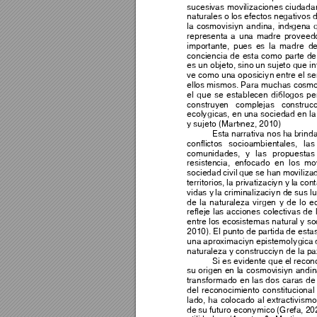
sucesivas 
mo
vilizaciones 
ciudada
naturales o 
los 
efectos 
negativos 
d
la 
cosmovisión 
an
dina, 
indígena 
representa 
a 
una 
madre 
proveed
importante, 
pues 
es 
la 
madre 
de
conciencia 
de 
esta 
como 
parte 
de
es un objeto, sino 
un sujeto que in
ve como una oposición
 entre el se
ellos mismos. Para muchas cosmo
el 
que 
se 
establecen 
d
iálogos 
pe
construyen 
comp
lejas 
construc
ecológicas, en una 
sociedad en la 
y sujeto (Martínez, 2010) 
Esta 
narrativa nos
 ha 
brind
conflictos 
socioambientales, 
las
comunidades, 
y 
las 
propuesta
s
resistencia, 
enfocado 
e
n 
los 
mov
sociedad 
civil
que se 
han 
moviliza
territorios, 
la 
p
rivatiz
ación y
la 
con
vidas y
 la criminalización 
de sus l
de 
la 
naturale
za 
virgen 
y 
de 
lo 
e
refleje 
las 
a
cciones 
colectiv
as 
de 
entre los 
ecosistemas natural y so
2010). 
El 
punto 
de p
artida 
de 
estas
una 
aproximación 
epistemo
lógica 
naturaleza y construcción de la pa
Si es evidente que el r
econo
su 
origen 
en 
la 
cosmov
isión 
andin
transformado 
en 
las 
dos 
caras 
de
del 
reconocimiento 
constitucional
lado, 
ha 
colocado 
al 
extractivismo
de 
su 
futuro 
económico 
(Grefa, 2
0