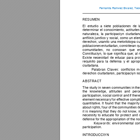
Fernanda Ramírez Álvarez
, 
Teod
RESUMEN 
El 
estudio 
a
sie
te 
poblaci
ones 
de 
l
determinar 
el 
conocimiento, 
actitudes
naturaleza, 
la 
participa
ción 
ciudadana
análisis 
jurídico y 
social, como un 
ele
derechos; usando 
una metodología cual
poblaciones 
estudiadas, 
consideran 
q
comunidades, 
no 
conocí
an 
que 
e
Constitución, 
lo 
que 
significa 
que; 
al 
Existe 
necesidad 
de 
educar 
para 
pro
requisito 
para 
la 
defens
a 
y 
el 
aprop
ciudadana. 
Palabras 
Claves
: 
conflictos 
m
derechos ciudadan
os, participaci
ón so
A
BSTR
A
CT 
The s
tudy i
n sev
en 
communities 
in 
the
the 
knowl
edge, 
attitudes 
and 
perc
participation, 
social 
control and 
if there
element 
necessary
f
or e
ffective 
compli
quantitative. 
It 
found 
t
hat 
the 
majority
about 
rights, 
f
our 
of 
the 
communities 
d
it 
is 
meaning 
that 
they 
do 
not 
know, 
i
necessity 
to 
educate
for 
protect 
and 
defense for the approp
riation o
f the n
Keywords
: 
environment
al 
conf
participation. 
INTRODU
CCIÓN 