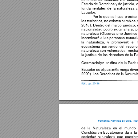
Estado 
de 
Derechos 
y 
de 
justicia, 
e
fundamentales 
de 
la 
naturaleza 
c
Ecuador.  
Por lo 
que se 
hace 
preciso 
los 
territorios, 
no 
existen 
cambios, 
2018). 
Dentro 
del 
marco 
jurídico, 
nacionalidad p
odrá exi
gir 
a l
a auto
naturaleza 
(Observatorio 
Jurídico
incentivará 
a 
las 
personas 
natural
la 
naturaleza, 
y 
pro
moverá 
el 
ecosistema 
partiendo 
del 
recono
naturaleza 
son 
vulnerados
, 
media
la justicia de los derechos de la
Cosmovisión andina de la Pach
Ecuador 
es 
el 
país 
más 
mega 
dive
2009). 
Lo
s 
Derechos 
de 
la 
Natural
5(9), pp. 
25
-
38
. 
Fernanda Ramírez Álvarez
, 
Teod
de 
la 
Naturaleza 
en 
el 
mundo 
Constitución 
Ecuato
riana 
da 
a 
la
sociedad-naturaleza 
que 
coex
ist