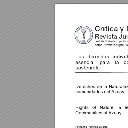
Crítica y
Revista Jur
 e-ISSN 2737-6281 
/ 
p-ISSN
https://revistadig
ital.u
Los 
derechos 
indivi
esencial 
para 
la 
c
sostenible 
Derechos 
de 
la 
Naturale
comunidades del A
zuay 
Rights 
of 
Nature; 
a 
l
Communities of A
zuay
Fernanda Ramírez Álvarez 