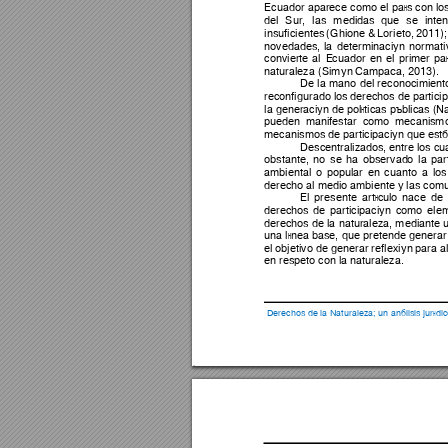
Ecuador aparece 
como 
el
país con 
lo
del
Sur, 
las 
medi
das 
que 
se 
inte
insuficientes 
(Ghione 
& 
Lorieto, 
2011
);
novedades, 
la
de
terminación 
normati
convierte 
al
E
cuador 
en
el
primer 
pa
naturaleza (Simón
 Campaña, 2013). 
De 
la 
mano 
del 
reconocimient
reconfigurado los
 derech
os de partici
p
la generación
 de polí
ticas públicas (N
pueden
mani
festar 
co
mo 
mecanis
mo
mecanismos
de
 partici
pación que es
t
Descentraliz
ados, en
tre los
 cu
obstante, 
no
se 
ha
observad
o 
la
par
ambiental 
o 
popular 
en
cuanto 
a 
los
derecho 
al
 medio a
mbiente y las com
El
presente 
artícul
o 
nace 
de
derechos 
de
participación 
como
ele
derechos 
de
la
naturalez
a, 
mediante 
una
línea base, 
que 
pretende 
generar
el
 objetivo 
de
 generar reflexión
 para a
en
 respeto con 
la
 natural
eza. 
Derechos de la Naturaleza; un análisis jurídi