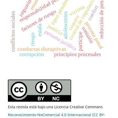
responsabilidad penal
impunidad
control de imputación
estado
tipos penales
reducción de pena
víctima
confort
factores de riesgo
conflictos sociales
adolescentes
coautor
proceso penal
justicia
estafa
omisión
persona jurídica
partícipe
riesgo
conductas disruptivas
corrupción
principios procesales
Esta revista está bajo una Licencia Creative Commons
Reconocimiento-NoComercial 4.0 Internacional (CC BY-