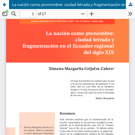
La nación como pronombre: ciudad letrada y fragmentación en el Ecuador regional del siglo XIX