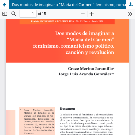
Dos modos de imaginar a “María del Carmen” feminismo, romanticismo político, canción y revolución