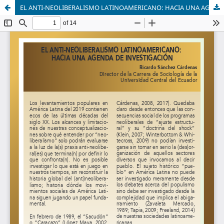
EL ANTI-NEOLIBERALISMO LATINOAMERICANO: HACIA UNA AGENDA DE INVESTIGACIÓN