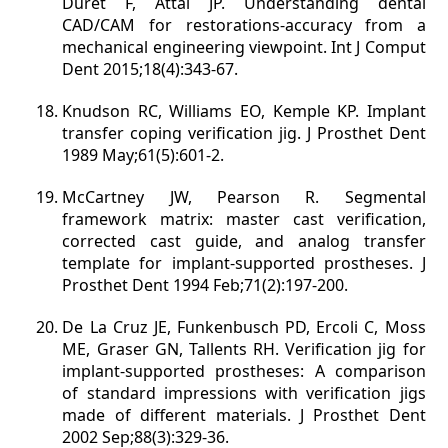
Duret F, Attal JP. Understanding dental
CAD/CAM for restorations-accuracy from a
mechanical engineering viewpoint. Int J Comput
Dent 2015;18(4):343-67.
Knudson RC, Williams EO, Kemple KP. Implant
transfer coping verification jig. J Prosthet Dent
1989 May;61(5):601-2.
McCartney JW, Pearson R. Segmental
framework matrix: master cast verification,
corrected cast guide, and analog transfer
template for implant-supported prostheses. J
Prosthet Dent 1994 Feb;71(2):197-200.
De La Cruz JE, Funkenbusch PD, Ercoli C, Moss
ME, Graser GN, Tallents RH. Verification jig for
implant-supported prostheses: A comparison
of standard impressions with verification jigs
made of different materials. J Prosthet Dent
2002 Sep;88(3):329-36.