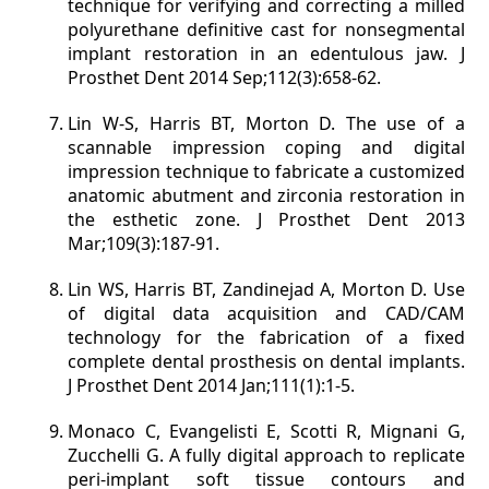
technique for verifying and correcting a milled
polyurethane definitive cast for nonsegmental
implant restoration in an edentulous jaw. J
Prosthet Dent 2014 Sep;112(3):658-62.
Lin W-S, Harris BT, Morton D. The use of a
scannable impression coping and digital
impression technique to fabricate a customized
anatomic abutment and zirconia restoration in
the esthetic zone. J Prosthet Dent 2013
Mar;109(3):187-91.
Lin WS, Harris BT, Zandinejad A, Morton D. Use
of digital data acquisition and CAD/CAM
technology for the fabrication of a fixed
complete dental prosthesis on dental implants.
J Prosthet Dent 2014 Jan;111(1):1-5.
Monaco C, Evangelisti E, Scotti R, Mignani G,
Zucchelli G. A fully digital approach to replicate
peri-implant soft tissue contours and