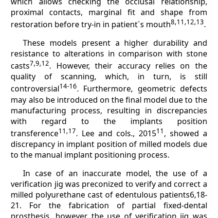
which allows checking the occlusal relationship,
proximal contacts, marginal fit and shape from
8,11,12,13
restoration before try-in in patient`s mouth
.
These models present a higher durability and
resistance to alterations in comparison with stone
7,9,12
casts
. However, their accuracy relies on the
quality of scanning, which, in turn, is still
14-16
controversial
. Furthermore, geometric defects
may also be introduced on the final model due to the
manufacturing process, resulting in discrepancies
with regard to the implants position
11,17
11
transference
. Lee and cols., 2015
, showed a
discrepancy in implant position of milled models due
to the manual implant positioning process.
In case of an inaccurate model, the use of a
verification jig was preconized to verify and correct a
milled polyurethane cast of edentulous patients6,18-
21. For the fabrication of partial fixed-dental
prosthesis, however, the use of verification jig was