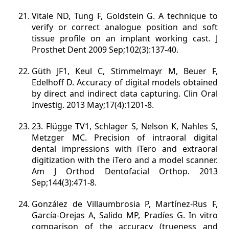
Vitale ND, Tung F, Goldstein G. A technique to
verify or correct analogue position and soft
tissue profile on an implant working cast. J
Prosthet Dent 2009 Sep;102(3):137-40.
Güth JF1, Keul C, Stimmelmayr M, Beuer F,
Edelhoff D. Accuracy of digital models obtained
by direct and indirect data capturing. Clin Oral
Investig. 2013 May;17(4):1201-8.
23. Flügge TV1, Schlager S, Nelson K, Nahles S,
Metzger MC. Precision of intraoral digital
dental impressions with iTero and extraoral
digitization with the iTero and a model scanner.
Am J Orthod Dentofacial Orthop. 2013
Sep;144(3):471-8.
González de Villaumbrosia P, Martínez-Rus F,
García-Orejas A, Salido MP, Pradíes G. In vitro
comparison of the accuracy (trueness and