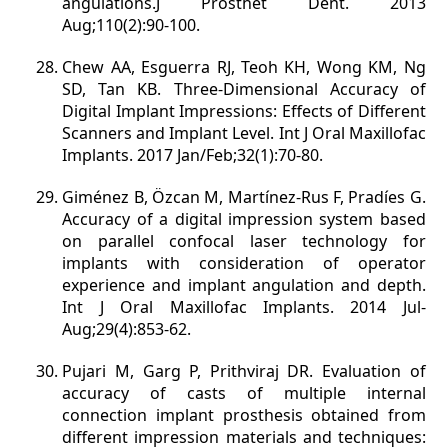
angulations.J Prosthet Dent. 2013
Aug;110(2):90-100.
Chew AA, Esguerra RJ, Teoh KH, Wong KM, Ng
SD, Tan KB. Three-Dimensional Accuracy of
Digital Implant Impressions: Effects of Different
Scanners and Implant Level. Int J Oral Maxillofac
Implants. 2017 Jan/Feb;32(1):70-80.
Giménez B, Özcan M, Martínez-Rus F, Pradíes G.
Accuracy of a digital impression system based
on parallel confocal laser technology for
implants with consideration of operator
experience and implant angulation and depth.
Int J Oral Maxillofac Implants. 2014 Jul-
Aug;29(4):853-62.
Pujari M, Garg P, Prithviraj DR. Evaluation of
accuracy of casts of multiple internal
connection implant prosthesis obtained from
different impression materials and techniques: