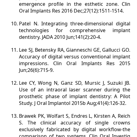
emergence profile in the esthetic zone. Clin
Oral Implants Res 2016 Dec;27(12):1511-1514.
Patel N. Integrating three-dimensional digital
technologies for comprehensive implant
dentistry. JADA 2010 Jun;141(2):20-4.
Lee SJ, Betensky RA, Gianneschi GE, Gallucci GO.
Accuracy of digital versus conventional implant
impressions. Clin Oral Implants Res 2015
Jun;26(6):715-9.
Lee CY, Wong N, Ganz SD, Mursic J, Suzuki JB.
Use of an intraoral laser scanner during the
prosthetic phase of implant dentistry: A Pilot
Study. J Oral Implantol 2015b Aug;41(4):126-32.
Brawek PK, Wolfart S, Endres L, Kirsten A, Reich
S. The clinical accuracy of single crowns
exclusively fabricated by digital workflow-the
comparison of two systems. Clin Oral Investig