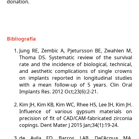
donation.
Bibliografía
Jung RE, Zembic A, Pjetursson BE, Zwahlen M,
Thoma DS. Systematic review of the survival
rate and the incidence of biological, technical,
and aesthetic complications of single crowns
on implants reported in longitudinal studies
with a mean follow-up of 5 years. Clin Oral
Implants Res. 2012 Oct;23(6):2-21.
Kim JH, Kim KB, Kim WC, Rhee HS, Lee IH, Kim JH.
Influence of various gypsum materials on
precision of fit of CAD/CAM-fabricated zirconia
copings. Dent Mater J 2015 Jan;34(1):19-24.
de Avila ED, Barros LAB, Del'Acqua MA,