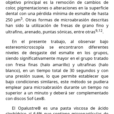
objetivo principal es la remoción de cambios de
color, pigmentaciones o alteraciones en la superficie
dental con una pérdida mínima de esmalte de hasta
5
250 µm
. Otras formas de microabrasión descritas
han sido la utilización de fresas de grano fino y
9,12
ultrafino, arenado, puntas sónicas, entre otras
.
En el presente trabajo, al observar bajo
estereomicroscopía se encontraron diferentes
niveles de desgaste del esmalte en los grupos,
siendo significativamente mayor en el grupo tratado
con fresa finas (halo amarillo) y ultraf
inas (halo
blanco), en un tiempo total de 30 segundos y con
una presión suave, lo que permite establecer que
bajo condiciones similares, este método se pudiera
emplear para microabrasión durante un tiempo no
superior a un minuto y deberá ser complementado
con discos Sof-Lex®.
El Opalustre® es una pasta viscosa de ácido
clorhídrico al 6,6% que contiene micropartículas de