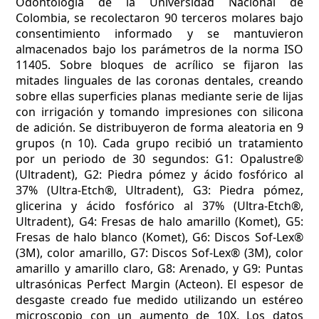
Odontología de la Universidad Nacional de
Colombia, se recolectaron 90 terceros molares bajo
consentimiento informado y se mantuvieron
almacenados bajo los parámetros de la norma ISO
11405. Sobre bloques de acrílico se fijaron las
mitades linguales de las coronas dentales, creando
sobre ellas superficies planas mediante serie de lijas
con irrigación y tomando impresiones con silicona
de adición. Se distribuyeron de forma aleatoria en 9
grupos (n 10). Cada grupo recibió un tratamiento
por un periodo de 30 segundos: G1: Opalustre®
(Ultradent), G2: Piedra pómez y ácido fosfórico al
37% (Ultra-Etch®, Ultradent), G3: Piedra pómez,
glicerina y ácido fosfórico al 37% (Ultra-Etch®,
Ultradent), G4: Fresas de halo amarillo (Komet), G5:
Fresas de halo blanco (Komet), G6: Discos Sof-Lex®
(3M), color amarillo, G7: Discos Sof-Lex® (3M), color
amarillo y amarillo claro, G8: Arenado, y G9: Puntas
ultrasónicas Perfect Margin (Acteon). El espesor de
desgaste creado fue medido utilizando un estéreo
microscopio con un aumento de 10X. Los datos