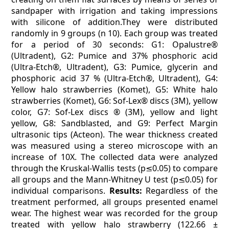
sandpaper with irrigation and taking impressions
with silicone of addition.They were distributed
randomly in 9 groups (n 10). Each group was treated
for a period of 30 seconds: G1: Opalustre®
(Ultradent), G2: Pumice and 37% phosphoric acid
(Ultra-Etch®, Ultradent), G3: Pumice, glycerin and
phosphoric acid 37 % (Ultra-Etch®, Ultradent), G4:
Yellow halo strawberries (Komet), G5: White halo
strawberries (Komet), G6: Sof-Lex® discs (3M), yellow
color, G7: Sof-Lex discs ® (3M), yellow and light
yellow, G8: Sandblasted, and G9: Perfect Margin
ultrasonic tips (Acteon). The wear thickness created
was measured using a stereo microscope with an
increase of 10X. The collected data were analyzed
through the Kruskal-Wallis tests (p≤0.05) to compare
all groups and the Mann-Whitney U test (p≤0.05) for
individual comparisons.
Results:
Regardless of the
treatment performed, all groups presented enamel
wear. The highest wear was recorded for the group
treated with yellow halo strawberry (122.66 ±