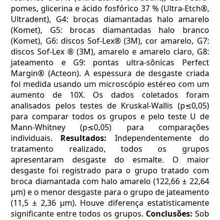
pomes, glicerina e ácido fosfórico 37 % (Ultra-Etch®,
Ultradent), G4: brocas diamantadas halo amarelo
(Komet), G5: brocas diamantadas halo branco
(Komet), G6: discos Sof-Lex® (3M), cor amarelo, G7:
discos Sof-Lex ® (3M), amarelo e amarelo claro, G8:
jateamento e G9: pontas ultra-sônicas Perfect
Margin® (Acteon). A espessura de desgaste criada
foi medida usando um microscópio estéreo com um
aumento de 10X. Os dados coletados foram
analisados pelos testes de Kruskal-Wallis (p≤0,05)
para comparar todos os grupos e pelo teste U de
Mann-Whitney (p≤0,05) para comparações
individuais.
Resultados:
Independentemente do
tratamento realizado, todos os grupos
apresentaram desgaste do esmalte. O maior
desgaste foi registrado para o grupo tratado com
broca diamantada com halo amarelo (122,66 ± 22,64
µm) e o menor desgaste para o grupo de jateamento
(11,5 ± 2,36 µm). Houve diferença estatisticamente
significante entre todos os grupos.
Conclusões:
Sob