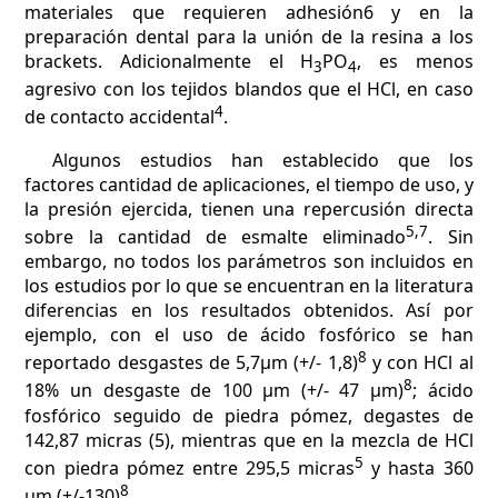
materiales que requieren adhesión6 y en la
preparación dental para la unión de la resina a los
brackets. Adicionalmente el H
PO
, es menos
3
4
agresivo con los tejidos blandos que el HCl, en caso
4
de contacto accidental
.
Algunos estudios han establecido que los
factores cantidad de aplicaciones, el tiempo de uso, y
la presión ejercida, tienen una repercusión directa
5,7
sobre la cantidad de esmalte eliminado
. Sin
embargo, no todos los parámetros son incluidos en
los estudios por lo que se encuentran en la literatura
diferencias en los resultados obtenidos. Así por
ejemplo, con el uso de ácido fosfórico se han
8
reportado desgastes de 5,7µm (+/- 1,8)
y con HCl al
8
18% un desgaste de 100 µm (+/- 47 µm)
; ácido
fosfórico seguido de piedra pómez, degastes de
142,87 micras (5), mientras que en la mezcla de HCl
5
con piedra pómez entre 295,5 micras
y hasta 360
8
µm (+/-130)
.