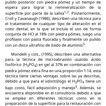
pulido posterior con piedra pómez y un tiempo de
espera para lograr la remineralización de la
1,2
superficie por parte de la saliva
. Posteriormente,
Croll y Cavanaugh (1986), describen una técnica para
el tratamiento de cualquier tipo de alteración en el
color dental, en la que se incluía el uso de forma
conjunta de HCl al 18% con piedra pómez, luego una
profilaxis con pasta fluorada y finalmente un pulido
3
con un disco ultrafino de óxido de aluminio
.
Mondelli y cols., (1995), describen una alternativa
para la técnica de microabrasión usando ácido
fosfórico (H
PO
) en gel al 37% en combinación con
3
4
piedra pómez extra fina en una proporción 1:14, esta
técnica tiene ciertas ventajas sobre las ya descritas,
debido a que para el odontólogo el H
PO
tiene un
3
4
5
bajo costo, fácil adquisición y manejo
. Además, se
encuentra disponible en el consultorio debido a que
se emplea en diferentes técnicas como en la
preparación de la superficie para la restauración con