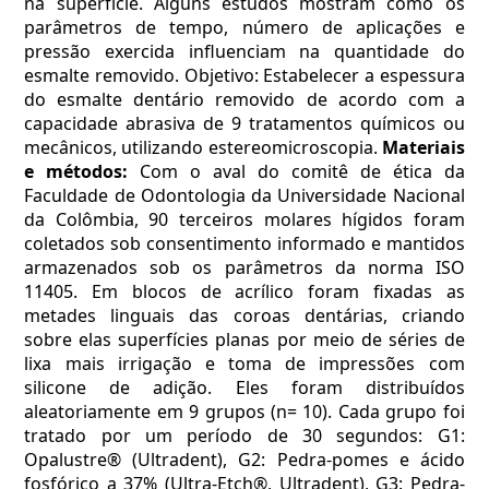
na superfície. Alguns estudos mostram como os
parâmetros de tempo, número de aplicações e
pressão exercida influenciam na quantidade do
esmalte removido. Objetivo: Estabelecer a espessura
do esmalte dentário removido de acordo com a
capacidade abrasiva de 9 tratamentos químicos ou
mecânicos, utilizando estereomicroscopia.
Materiais
e métodos:
Com o aval do comitê de ética da
Faculdade de Odontologia da Universidade Nacional
da Colômbia, 90 terceiros molares hígidos foram
coletados sob consentimento informado e mantidos
armazenados sob os parâmetros da norma ISO
11405. Em blocos de acrílico foram fixadas as
metades linguais das coroas dentárias, criando
sobre elas superfícies planas por meio de séries de
lixa mais irrigação e toma de impressões com
silicone de adição. Eles foram distribuídos
aleatoriamente em 9 grupos (n= 10). Cada grupo foi
tratado por um período de 30 segundos: G1:
Opalustre® (Ultradent), G2: Pedra-pomes e ácido
fosfórico a 37% (Ultra-Etch®, Ultradent), G3: Pedra-