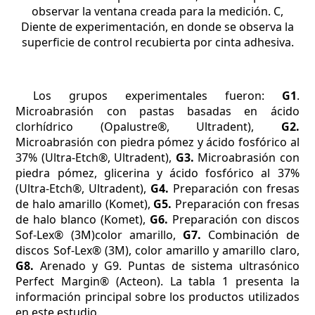
observar la ventana creada para la medición. C,
Diente de experimentación, en donde se observa la
superficie de control recubierta por cinta adhesiva.
Los grupos experimentales fueron:
G1
.
Microabrasión con pastas basadas en ácido
clorhídrico (Opalustre®, Ultradent),
G2.
Microabrasión con piedra pómez y ácido fosfórico al
37% (Ultra-Etch®, Ultradent),
G3.
Microabrasión con
piedra pómez, glicerina y ácido fosfórico al 37%
(Ultra-Etch®, Ultradent),
G4.
Preparación con fresas
de halo amarillo (Komet),
G5.
Preparación con fresas
de halo blanco (Komet),
G6.
Preparación con discos
Sof-Lex® (3M)color amarillo,
G7.
Combinación de
discos Sof-Lex® (3M), color amarillo y amarillo claro,
G8.
Arenado y G9. Puntas de sistema ultrasónico
Perfect Margin® (Acteon). La tabla 1 presenta la
información principal sobre los productos utilizados
en este estudio.