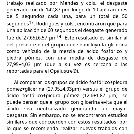
trabajo realizado por Mendes y cols., el desgaste
generado fue de 142,87 µm, luego de 10 aplicaciones
de 5 segundos cada una, para un total de 50
17
segundos
. Rodrigues y cols., encontraron que para
una aplicación de 60 segundos el desgaste generado
14
fue de 27.65±6.57 µm
. Este resultado es similar al
del presente en el grupo que se incluyó la glicerina
como vehículo de la mezcla de ácido fosfórico y
piedra pómez, con una media de desgaste de
27,95±4,03 µm (que a su vez es cercana a las
reportadas para el Opalustre®).
Al comparar los grupos de ácido fosfórico+piedra
pómez+glicerina (27,95±4,03µm) versus el grupo de
ácido fosfórico+piedra pómez (12,6±1,87 µm), se
puede pensar que el grupo con glicerina evita que el
ácido sea neutralizado generando un mayor
desgaste. Sin embargo, no se encontraron estudios
similares que concuerden con estos resultados, por
lo que se recomienda realizar nuevos trabajos con