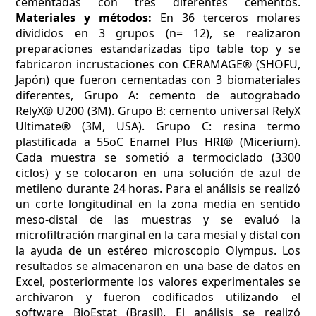
cementadas con tres diferentes cementos.
Materiales y métodos:
En 36 terceros molares
divididos en 3 grupos (n= 12), se realizaron
preparaciones estandarizadas tipo table top y se
fabricaron incrustaciones con CERAMAGE® (SHOFU,
Japón) que fueron cementadas con 3 biomateriales
diferentes, Grupo A: cemento de autograbado
RelyX® U200 (3M). Grupo B: cemento universal RelyX
Ultimate® (3M, USA). Grupo C: resina termo
plastificada a 55oC Enamel Plus HRI® (Micerium).
Cada muestra se sometió a termociclado (3300
ciclos) y se colocaron en una solución de azul de
metileno durante 24 horas. Para el análisis se realizó
un corte longitudinal en la zona media en sentido
meso-distal de las muestras y se evaluó la
microfiltración marginal en la cara mesial y distal con
la ayuda de un estéreo microscopio Olympus. Los
resultados se almacenaron en una base de datos en
Excel, posteriormente los valores experimentales se
archivaron y fueron codificados utilizando el
software BioEstat (Brasil). El análisis se realizó