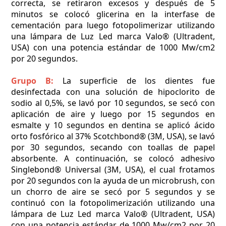
correcta, se retiraron excesos y después de 5
minutos se colocó glicerina en la interfase de
cementación para luego fotopolimerizar utilizando
una lámpara de Luz Led marca Valo® (Ultradent,
USA) con una potencia estándar de 1000 Mw/cm2
por 20 segundos.
Grupo B:
La superficie de los dientes fue
desinfectada con una solución de hipoclorito de
sodio al 0,5%, se lavó por 10 segundos, se secó con
aplicación de aire y luego por 15 segundos en
esmalte y 10 segundos en dentina se aplicó ácido
orto fosfórico al 37% Scotchbond® (3M, USA), se lavó
por 30 segundos, secando con toallas de papel
absorbente. A continuación, se colocó adhesivo
Singlebond® Universal (3M, USA), el cual frotamos
por 20 segundos con la ayuda de un microbrush, con
un chorro de aire se secó por 5 segundos y se
continuó con la fotopolimerización utilizando una
lámpara de Luz Led marca Valo® (Ultradent, USA)
con una potencia estándar de 1000 Mw/cm2 por 20