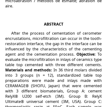
microabrasión / métodos de esmalte; abrasión de
aire.
ABSTRACT
After the process of cementation of cerometer
encrustations, microfiltration can occur in the tooth-
restoration interface, the gap in the interface can be
influenced by the characteristics of the cementing
agent and the cementation process.
Objective:
To
evaluate the microfiltration in inlays of ceramics type
table top cemented with three different cements.
Materials and methods:
In 36 third molars divided
into 3 groups (n = 12), standardized table top
preparations were made and inlays made with
CERAMAGE® (SHOFU, Japan) that were cemented
with 3 different biomaterials, Group A: cement
RelyX® U200 self-etch (3M). Group B: RelyX
Ultimate® universal cement (3M, USA). Group C:
thermoplastic resin at 55oC. Each sample was