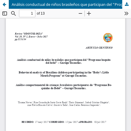
Análisis conductual de niños brasileños que participan del “Programa boquita del bebé” – Gurupi/Tocantins