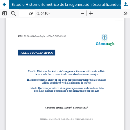
Estudio Histomorfométrico de la regeneración ósea utilizando sulfato de calcio bifásico combinado con alendronato en conejos