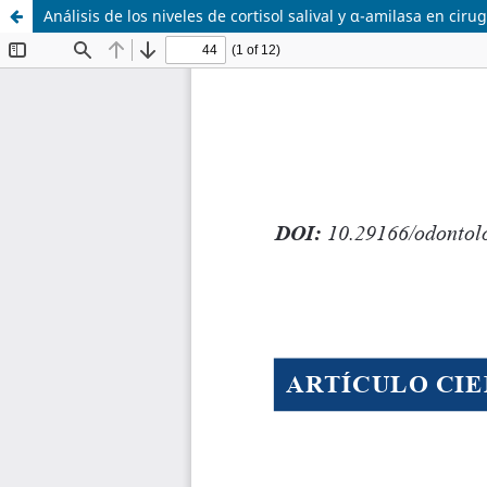
Análisis de los niveles de cortisol salival y α-amilasa en ciru