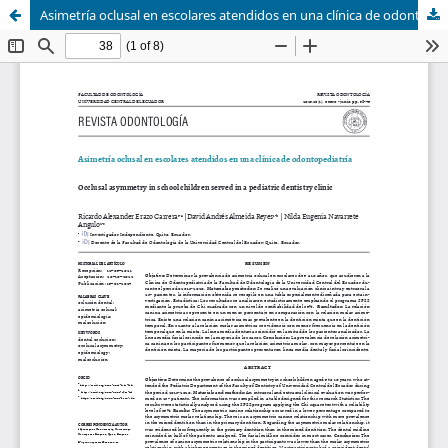
Asimetría oclusal en escolares atendidos en una clínica de odontopediatría