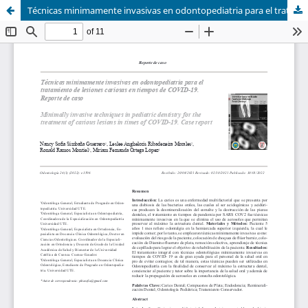
Técnicas minimamente invasivas en odontopediatria para el tratamiento de lesiones cariosas en tiempos de COVID-19. Reporte de caso