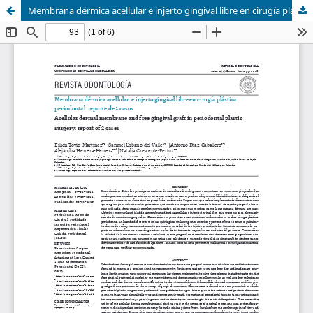
Membrana dérmica acellular e injerto gingival libre en cirugía plástica periodontal: reporte de 2 casos