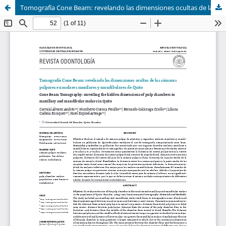
Tomografía Cone Beam: revelando las dimensiones ocultas de las cámaras pulpares en molares maxilares y mandibulares de Quito