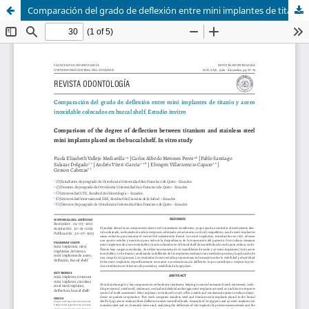
Comparación del grado de deflexión entre mini implantes de titanio y acero inoxidable colocados en buccal shelf. Estudio invitro