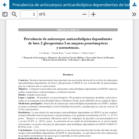
Prevalencia de anticuerpos anticardiolipina dependientes de beta-2 glicoproteína I en mujeres preeclampticas y normotensas