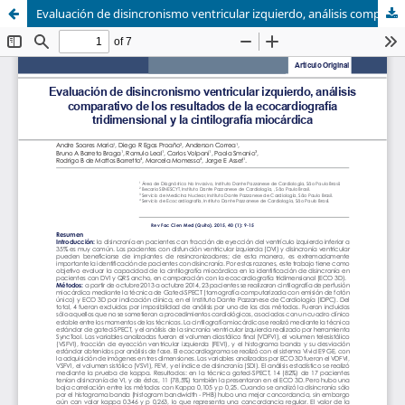
Evaluación de disincronismo ventricular izquierdo, análisis comparativo de los resultados de la ecocardiografía tridimensional y la cintilografía miocárdica