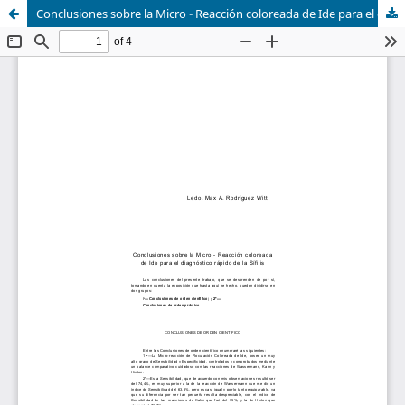
Conclusiones sobre la Micro - Reacción coloreada de Ide para el diagnóstico rápido de la Sífilis