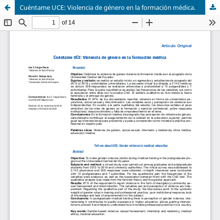
Cuéntame UCE: Violencia de género en la formación médica.