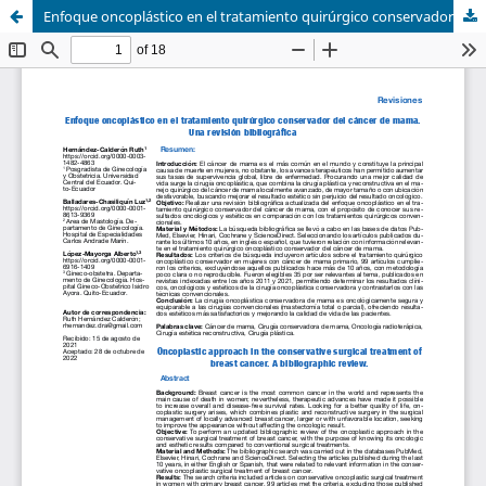
Enfoque oncoplástico en el tratamiento quirúrgico conservador del cáncer de mama. Una revisión bibliográfica