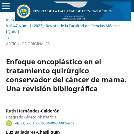
Inicio
/
Archivos
/
Vol. 47 Núm. 1 (2022): Revista de la Facultad de Ciencias Médicas
(Quito)
/
ARTÍCULOS ORIGINALES
Enfoque oncoplástico en el
tratamiento quirúrgico
conservador del cáncer de mama.
Una revisión bibliográfica
Ruth Hernández-Calderón
Posgrado Gineco-obstetricia
https://orcid.org/0000-0003-1482-4863
Luz Balladares-Chasiliquín