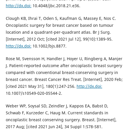
http://dx.doi:
10.4048/jbc.2018.21.e36.
Clough KB, Ihrai T, Oden S, Kaufman G, Massey E, Nos C.
Oncoplastic surgery for breast cancer based on tumour
location and a quadrant-per-quadrant atlas. Br J Surg.
[Internet], 2012 Oct; [cited 2021 Jul 12], 99(10):1389-95.
http://dx.doi:
10.1002/bjs.8877.
Rose M, Svensson H, Handler J, Hoyer U, Ringberg A, Manjer
J. Patient-reported outcome after oncoplastic breast surgery
compared with conventional breast-conserving surgery in
breast cancer. Breast Cancer Res Treat. [Internet], 2020 Feb;
[cited 2021 May 31], 180(1):247-256.
http://dx.doi:
10.1007/s10549-020-05544-2.
Weber WP, Soysal SD, Zeindler J, Kappos EA, Babst D,
Schwab F, Kurzeder C, Haug M. Current standards in
oncoplastic breast conserving surgery. Breast. [Internet],
2017 Aug; [cited 2021 Jun 24], 34 Suppl 1:S78-S81.