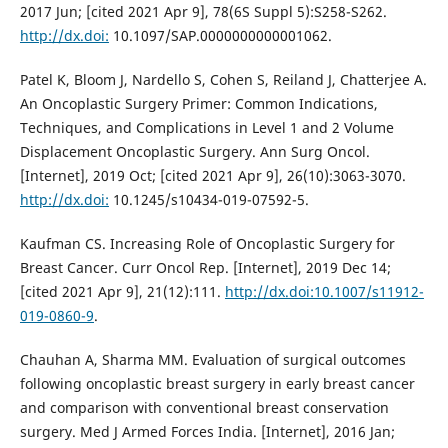
2017 Jun; [cited 2021 Apr 9], 78(6S Suppl 5):S258-S262.
http://dx.doi:
10.1097/SAP.0000000000001062.
Patel K, Bloom J, Nardello S, Cohen S, Reiland J, Chatterjee A.
An Oncoplastic Surgery Primer: Common Indications,
Techniques, and Complications in Level 1 and 2 Volume
Displacement Oncoplastic Surgery. Ann Surg Oncol.
[Internet], 2019 Oct; [cited 2021 Apr 9], 26(10):3063-3070.
http://dx.doi:
10.1245/s10434-019-07592-5.
Kaufman CS. Increasing Role of Oncoplastic Surgery for
Breast Cancer. Curr Oncol Rep. [Internet], 2019 Dec 14;
[cited 2021 Apr 9], 21(12):111.
http://dx.doi:10.1007/s11912-
019-0860-9
.
Chauhan A, Sharma MM. Evaluation of surgical outcomes
following oncoplastic breast surgery in early breast cancer
and comparison with conventional breast conservation
surgery. Med J Armed Forces India. [Internet], 2016 Jan;