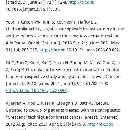
[cited 2021 June 21]; 72(1):12-8.
http://dx.doi:
10.1016/j.mjafi.2015.11.001.
Yoon JJ, Green WR, Kim S, Kearney T, Haffty BG,
Eladoumikdachi F, Goyal S. Oncoplastic breast surgery in the
setting of breast-conserving therapy: A systematic review.
Adv Radiat Oncol. [Internet], 2016 Sep 21; [cited 2021 May
31],1(4):205-215.
http://dx.doi:
10.1016/j.adro.2016.09.002.
Ni C, Zhu Z, Xin Y, Xie Q, Yuan H, Zhong M, Xia W, Zhu X, Lv
Z, Song X. Oncoplastic breast reconstruction with omental
flap: A retrospective study and systematic review. J Cancer,
[Internet], 2018; [cited 2021 June 1]; 9(10):1782-1790.
http://dx.doi:10.7150/jca.25556
.
Aljarrah A, Nos C, Nasr R, Clough KB, Bats AS, Lecuru F.
Updated follow-up of patients treated with the oncoplastic
"Crescent" technique for breast cancer. Breast. [Internet],
2012 Aug; [cited 2021 Apr 9]; 21(4):475-9.
http://dx.doi: