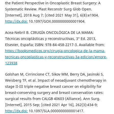
the Patient Perspective in Oncoplastic Breast Surgery: A
Systematic Review. Plast Reconstr Surg Glob Open.
[Internet], 2018 Aug 7; [cited 2021 May 31], 6(8):e1904.
http://dx.doi:
10.1097/GOX.0000000000001904.
Acea-Nebril B. CIRUGÍA ONCOLÓGICA DE LA MAMA:
Técnicas oncoplásticas y reconstructivas, 3° Ed. 2013,
Elsevier, España; ISBN: 978-84-458-2217-3. Available from:
https://booksmedicos.org/cirugia-oncologica-de-la-mama-
tecnicas-oncoplasticas-y-reconstructivas-3a-edicion/#more-
123938
Golshan M, Cirrincione CT, Sikov WM, Berry DA, Jasinski S,
Weisberg TF, et al. Impact of neoadjuvant chemotherapy in
stage II-III triple negative breast cancer on eligibility for
breast-conserving surgery and breast conservation rates:
surgical results from CALGB 40603 (Alliance). Ann Surg.
[Internet], 2015 Sep; [cited 2021 Apr 16], 262(3):434-9;
http://dx.doi:
10.1097/SLA.0000000000001417.