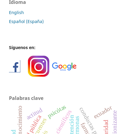
Idioma
English
Español (España)
Síguenos en:
Palabras clave
psicótas
ecuador
conocimiento
conductas psicopáticas
actitud
artículos científicos
salud pública
atención
antihormonas
delincuentes
seguridad