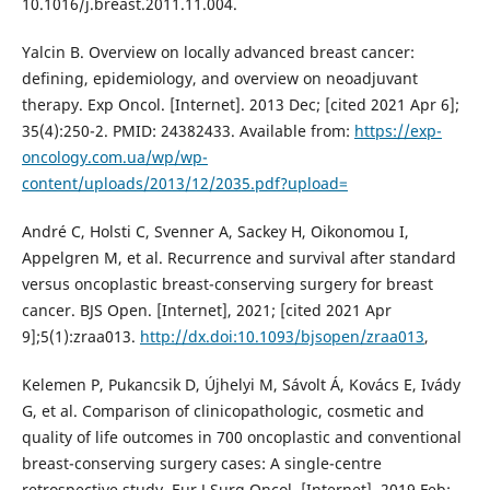
10.1016/j.breast.2011.11.004.
Yalcin B. Overview on locally advanced breast cancer:
defining, epidemiology, and overview on neoadjuvant
therapy. Exp Oncol. [Internet]. 2013 Dec; [cited 2021 Apr 6];
35(4):250-2. PMID: 24382433. Available from:
https://exp-
oncology.com.ua/wp/wp-
content/uploads/2013/12/2035.pdf?upload=
André C, Holsti C, Svenner A, Sackey H, Oikonomou I,
Appelgren M, et al. Recurrence and survival after standard
versus oncoplastic breast-conserving surgery for breast
cancer. BJS Open. [Internet], 2021; [cited 2021 Apr
9];5(1):zraa013.
http://dx.doi:10.1093/bjsopen/zraa013
,
Kelemen P, Pukancsik D, Újhelyi M, Sávolt Á, Kovács E, Ivády
G, et al. Comparison of clinicopathologic, cosmetic and
quality of life outcomes in 700 oncoplastic and conventional
breast-conserving surgery cases: A single-centre
retrospective study. Eur J Surg Oncol. [Internet], 2019 Feb;