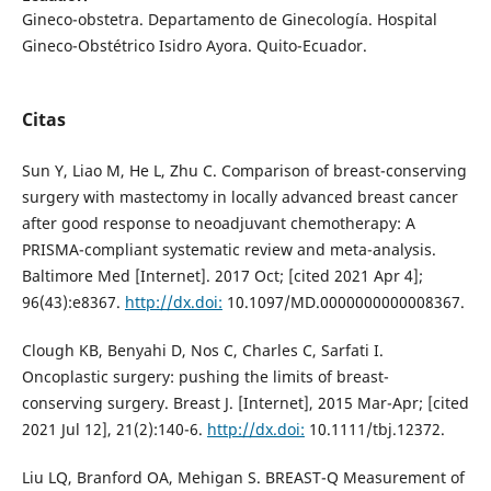
Gineco-obstetra. Departamento de Ginecología. Hospital
Gineco-Obstétrico Isidro Ayora. Quito-Ecuador.
Citas
Sun Y, Liao M, He L, Zhu C. Comparison of breast-conserving
surgery with mastectomy in locally advanced breast cancer
after good response to neoadjuvant chemotherapy: A
PRISMA-compliant systematic review and meta-analysis.
Baltimore Med [Internet]. 2017 Oct; [cited 2021 Apr 4];
96(43):e8367.
http://dx.doi:
10.1097/MD.0000000000008367.
Clough KB, Benyahi D, Nos C, Charles C, Sarfati I.
Oncoplastic surgery: pushing the limits of breast-
conserving surgery. Breast J. [Internet], 2015 Mar-Apr; [cited
2021 Jul 12], 21(2):140-6.
http://dx.doi:
10.1111/tbj.12372.
Liu LQ, Branford OA, Mehigan S. BREAST-Q Measurement of