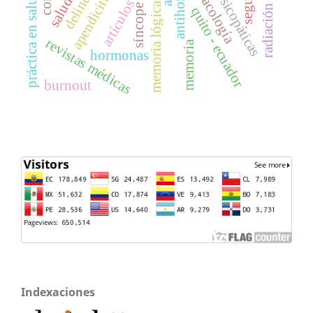
radiación ionizante
farmacología
apendicitis
práctica en salud
memoria lógica
síncope
quito - ecuador
revistas médicas
memoria
hormonas
burnout
Indexaciones