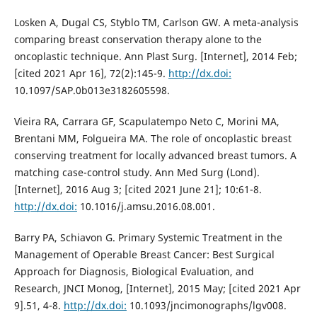
Losken A, Dugal CS, Styblo TM, Carlson GW. A meta-analysis
comparing breast conservation therapy alone to the
oncoplastic technique. Ann Plast Surg. [Internet], 2014 Feb;
[cited 2021 Apr 16], 72(2):145-9.
http://dx.doi:
10.1097/SAP.0b013e3182605598.
Vieira RA, Carrara GF, Scapulatempo Neto C, Morini MA,
Brentani MM, Folgueira MA. The role of oncoplastic breast
conserving treatment for locally advanced breast tumors. A
matching case-control study. Ann Med Surg (Lond).
[Internet], 2016 Aug 3; [cited 2021 June 21]; 10:61-8.
http://dx.doi:
10.1016/j.amsu.2016.08.001.
Barry PA, Schiavon G. Primary Systemic Treatment in the
Management of Operable Breast Cancer: Best Surgical
Approach for Diagnosis, Biological Evaluation, and
Research, JNCI Monog, [Internet], 2015 May; [cited 2021 Apr
9].51, 4-8.
http://dx.doi:
10.1093/jncimonographs/lgv008.