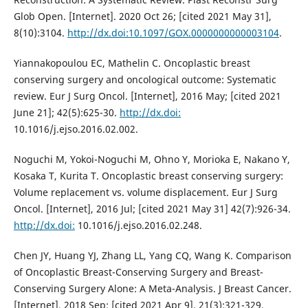
Glob Open. [Internet]. 2020 Oct 26; [cited 2021 May 31],
8(10):3104.
http://dx.doi:10.1097/GOX.0000000000003104
.
Yiannakopoulou EC, Mathelin C. Oncoplastic breast
conserving surgery and oncological outcome: Systematic
review. Eur J Surg Oncol. [Internet], 2016 May; [cited 2021
June 21]; 42(5):625-30.
http://dx.doi:
10.1016/j.ejso.2016.02.002.
Noguchi M, Yokoi-Noguchi M, Ohno Y, Morioka E, Nakano Y,
Kosaka T, Kurita T. Oncoplastic breast conserving surgery:
Volume replacement vs. volume displacement. Eur J Surg
Oncol. [Internet], 2016 Jul; [cited 2021 May 31] 42(7):926-34.
http://dx.doi:
10.1016/j.ejso.2016.02.248.
Chen JY, Huang YJ, Zhang LL, Yang CQ, Wang K. Comparison
of Oncoplastic Breast-Conserving Surgery and Breast-
Conserving Surgery Alone: A Meta-Analysis. J Breast Cancer.
[Internet], 2018 Sep; [cited 2021 Apr 9], 21(3):321-329.