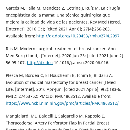
Garcés M, Falla M, Mendoza Z, Cotrina J, Ruíz M. La cirugía
oncoplástica de la mama: Una técnica quirúrgica que
mejora la calidad de vida de las pacientes. Rev Med Hered.
[Internet], 2016 Oct; [cited 2021 Apr 6]; 27(4):256-263.
Available from:
http://dx.doi.org/10.20453/rmh.v27i4.2997
Riis M. Modern surgical treatment of breast cancer. Ann
Med Surg (Lond). [Internet], 2020 Jun 23; [cited 2021 June 2]
56:95-107.
http://dx.doi:
10.1016/j.amsu.2020.06.016.
Plesca M, Bordea C, El Houcheimi B, Ichim E, Blidaru A.
Evolution of radical mastectomy for breast cancer. J Med
Life. [Internet], 2016 Apr-Jun; [cited 2021 Apr 6]; 9(2):183-6.
PMID: 27453752; PMCID: PMC4863512. Available from:
https://www.ncbi.nlm.nih.gov/pmc/articles/PMC4863512/
Mangialardi ML, Baldelli I, Salgarello M, Raposio E.
Thoracodorsal Artery Perforator Flap in Partial Breast
Reconstruction: A Systematic Review. Plast Reconstr Surg