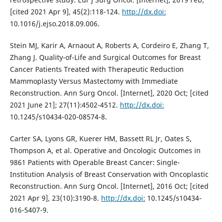
[cited 2021 Apr 9], 45(2):118-124.
http://dx.doi:
10.1016/j.ejso.2018.09.006.
Stein MJ, Karir A, Arnaout A, Roberts A, Cordeiro E, Zhang T,
Zhang J. Quality-of-Life and Surgical Outcomes for Breast
Cancer Patients Treated with Therapeutic Reduction
Mammoplasty Versus Mastectomy with Immediate
Reconstruction. Ann Surg Oncol. [Internet], 2020 Oct; [cited
2021 June 21]; 27(11):4502-4512.
http://dx.doi:
10.1245/s10434-020-08574-8.
Carter SA, Lyons GR, Kuerer HM, Bassett RL Jr, Oates S,
Thompson A, et al. Operative and Oncologic Outcomes in
9861 Patients with Operable Breast Cancer: Single-
Institution Analysis of Breast Conservation with Oncoplastic
Reconstruction. Ann Surg Oncol. [Internet], 2016 Oct; [cited
2021 Apr 9], 23(10):3190-8.
http://dx.doi:
10.1245/s10434-
016-5407-9.