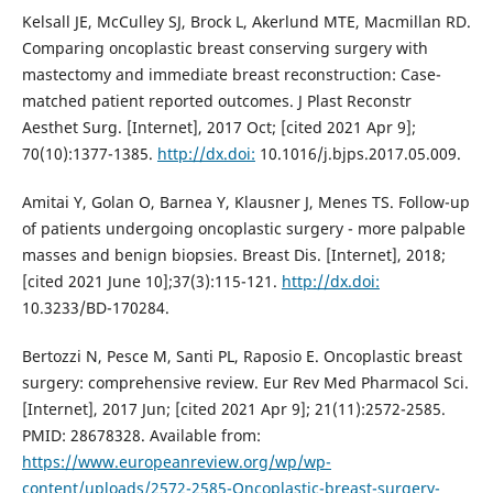
Kelsall JE, McCulley SJ, Brock L, Akerlund MTE, Macmillan RD.
Comparing oncoplastic breast conserving surgery with
mastectomy and immediate breast reconstruction: Case-
matched patient reported outcomes. J Plast Reconstr
Aesthet Surg. [Internet], 2017 Oct; [cited 2021 Apr 9];
70(10):1377-1385.
http://dx.doi:
10.1016/j.bjps.2017.05.009.
Amitai Y, Golan O, Barnea Y, Klausner J, Menes TS. Follow-up
of patients undergoing oncoplastic surgery - more palpable
masses and benign biopsies. Breast Dis. [Internet], 2018;
[cited 2021 June 10];37(3):115-121.
http://dx.doi:
10.3233/BD-170284.
Bertozzi N, Pesce M, Santi PL, Raposio E. Oncoplastic breast
surgery: comprehensive review. Eur Rev Med Pharmacol Sci.
[Internet], 2017 Jun; [cited 2021 Apr 9]; 21(11):2572-2585.
PMID: 28678328. Available from:
https://www.europeanreview.org/wp/wp-
content/uploads/2572-2585-Oncoplastic-breast-surgery-