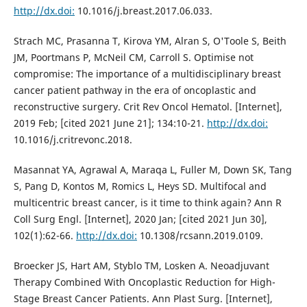
http://dx.doi:
10.1016/j.breast.2017.06.033.
Strach MC, Prasanna T, Kirova YM, Alran S, O'Toole S, Beith
JM, Poortmans P, McNeil CM, Carroll S. Optimise not
compromise: The importance of a multidisciplinary breast
cancer patient pathway in the era of oncoplastic and
reconstructive surgery. Crit Rev Oncol Hematol. [Internet],
2019 Feb; [cited 2021 June 21]; 134:10-21.
http://dx.doi:
10.1016/j.critrevonc.2018.
Masannat YA, Agrawal A, Maraqa L, Fuller M, Down SK, Tang
S, Pang D, Kontos M, Romics L, Heys SD. Multifocal and
multicentric breast cancer, is it time to think again? Ann R
Coll Surg Engl. [Internet], 2020 Jan; [cited 2021 Jun 30],
102(1):62-66.
http://dx.doi:
10.1308/rcsann.2019.0109.
Broecker JS, Hart AM, Styblo TM, Losken A. Neoadjuvant
Therapy Combined With Oncoplastic Reduction for High-
Stage Breast Cancer Patients. Ann Plast Surg. [Internet],