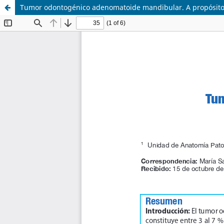
Tumor odontogénico adenomatoide mandibular. A propósito