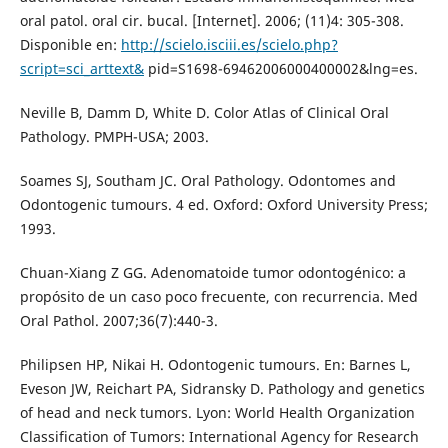
oral patol. oral cir. bucal. [Internet]. 2006; (11)4: 305-308.
Disponible en:
http://scielo.isciii.es/scielo.php?
script=sci_arttext&
pid=S1698-69462006000400002&lng=es.
Neville B, Damm D, White D. Color Atlas of Clinical Oral
Pathology. PMPH-USA; 2003.
Soames SJ, Southam JC. Oral Pathology. Odontomes and
Odontogenic tumours. 4 ed. Oxford: Oxford University Press;
1993.
Chuan-Xiang Z GG. Adenomatoide tumor odontogénico: a
propósito de un caso poco frecuente, con recurrencia. Med
Oral Pathol. 2007;36(7):440-3.
Philipsen HP, Nikai H. Odontogenic tumours. En: Barnes L,
Eveson JW, Reichart PA, Sidransky D. Pathology and genetics
of head and neck tumors. Lyon: World Health Organization
Classification of Tumors: International Agency for Research