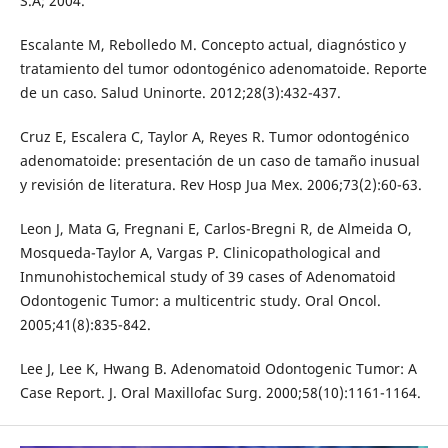
S.A; 2004.
Escalante M, Rebolledo M. Concepto actual, diagnóstico y
tratamiento del tumor odontogénico adenomatoide. Reporte
de un caso. Salud Uninorte. 2012;28(3):432-437.
Cruz E, Escalera C, Taylor A, Reyes R. Tumor odontogénico
adenomatoide: presentación de un caso de tamaño inusual
y revisión de literatura. Rev Hosp Jua Mex. 2006;73(2):60-63.
Leon J, Mata G, Fregnani E, Carlos-Bregni R, de Almeida O,
Mosqueda-Taylor A, Vargas P. Clinicopathological and
Inmunohistochemical study of 39 cases of Adenomatoid
Odontogenic Tumor: a multicentric study. Oral Oncol.
2005;41(8):835-842.
Lee J, Lee K, Hwang B. Adenomatoid Odontogenic Tumor: A
Case Report. J. Oral Maxillofac Surg. 2000;58(10):1161-1164.