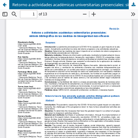
Retorno a actividades académicas universitarias presenciales: síntesis bibliográfica de las medidas de bioseguridad más eficaces